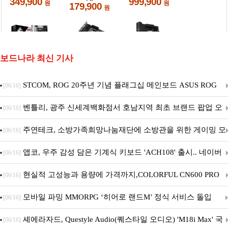
보드나라 최신 기사
STCOM, ROG 20주년 기념 플래그십 메인보드 ASUS ROG
[06/16]
Crosshair X870E EDITION 20 국내 출시 예정
벤틀리, 광주 신세계백화점서 호남지역 최초 브랜드 팝업 오
[06/16]
픈
주연테크, 소방가족희망나눔재단에 소방관을 위한 게이밍 모
[06/16]
니터·스마트 펫 침대 기부
앱코, 우주 감성 담은 기계식 키보드 'ACH108' 출시.. 네이버
[06/16]
브랜드데이 기획전 진행
현실적 고성능과 용량에 가격까지,COLORFUL CN600 PRO
[06/16]
M.2 NVMe 디앤디컴 1TB
모바일 파밍 MMORPG ‘히어로 랜드M’ 정식 서비스 돌입
[06/16]
셰에라자드, Questyle Audio(퀘스타일 오디오) 'M18i Max' 국
[06/16]