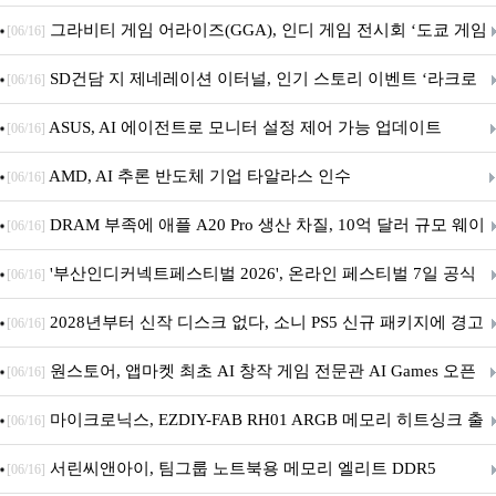
내 정식 출시
그라비티 게임 어라이즈(GGA), 인디 게임 전시회 ‘도쿄 게임
[06/16]
던전 13’ 참가!
SD건담 지 제네레이션 이터널, 인기 스토리 이벤트 ‘라크로
[06/16]
아의 용사’ 재개최 및 풍성한 기념 이벤트 실시!
ASUS, AI 에이전트로 모니터 설정 제어 가능 업데이트
[06/16]
AMD, AI 추론 반도체 기업 타알라스 인수
[06/16]
DRAM 부족에 애플 A20 Pro 생산 차질, 10억 달러 규모 웨이
[06/16]
퍼 대기
'부산인디커넥트페스티벌 2026', 온라인 페스티벌 7일 공식
[06/16]
개막... 22일간 진행
2028년부터 신작 디스크 없다, 소니 PS5 신규 패키지에 경고
[06/16]
문 추가
원스토어, 앱마켓 최초 AI 창작 게임 전문관 AI Games 오픈
[06/16]
마이크로닉스, EZDIY-FAB RH01 ARGB 메모리 히트싱크 출
[06/16]
시
서린씨앤아이, 팀그룹 노트북용 메모리 엘리트 DDR5
[06/16]