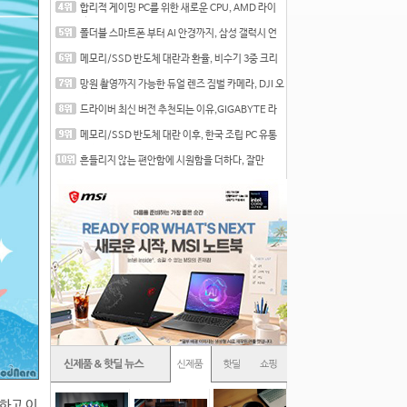
합리적 게이밍 PC를 위한 새로운 CPU, AMD 라이
젠 7 7700
폴더블 스마트폰 부터 AI 안경까지, 삼성 갤럭시 언
팩 20
메모리/SSD 반도체 대란과 환율, 비수기 3중 크리
를 맞는
망원 촬영까지 가능한 듀얼 렌즈 짐벌 카메라, DJI 오
즈
드라이버 최신 버전 추천되는 이유,GIGABYTE 라
데온 RX 7
메모리/SSD 반도체 대란 이후, 한국 조립 PC 유통
시장은
흔들리지 않는 편안함에 시원함을 더하다, 잘만
CNPS12X
명하고 이