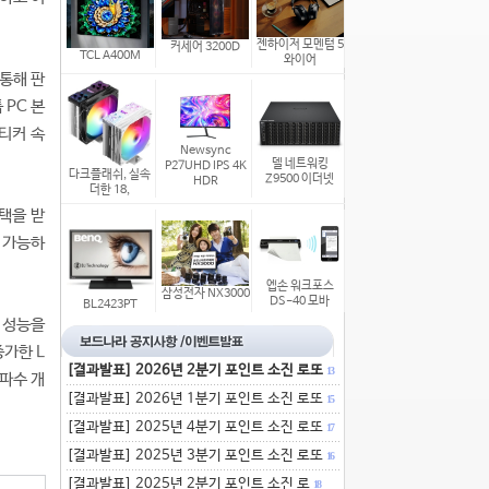
젠하이저 모멘텀 5
커세어 3200D
TCL A400M
와이어
통해 판
 PC 본
티커 속
Newsync
델 네트워킹
P27UHD IPS 4K
다크플래쉬, 실속
Z9500 이더넷
HDR
더한 18,
혜택을 받
가 가능하
엡손 워크포스
삼성전자 NX3000
DS-40 모바
BL2423PT
는 성능을
증가한 L
[결과발표] 2026년 2분기 포인트 소진 로또
13
주파수 개
[결과발표] 2026년 1분기 포인트 소진 로또
15
[결과발표] 2025년 4분기 포인트 소진 로또
17
[결과발표] 2025년 3분기 포인트 소진 로또
16
[결과발표] 2025년 2분기 포인트 소진 로
18