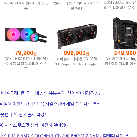
ce RTX 그래픽카드 국내 공식 유통 확대 RTX 50 시리즈 공급
기념 깜짝 이벤트 개최! 뉴욕 타임스퀘어 게임 속 무대로 변신
웃랜더스’ 한국 출시 확정!
50 시리즈 핫스팟 센서, 여전히 살아있다
4.0 M.2 SSD, COLORFUL CN700 PRO M.2 NVMe 디앤디컴 1TB