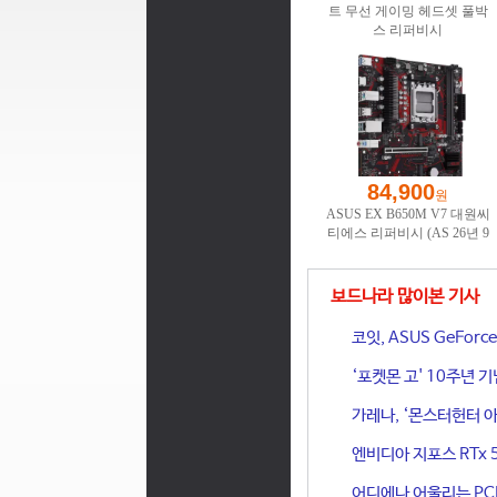
보드나라 많이본 기사
코잇, ASUS GeFor
‘포켓몬 고' 10주년 
가레나, ‘몬스터헌터 아
엔비디아 지포스 RTx 
어디에나 어울리는 PCIe 