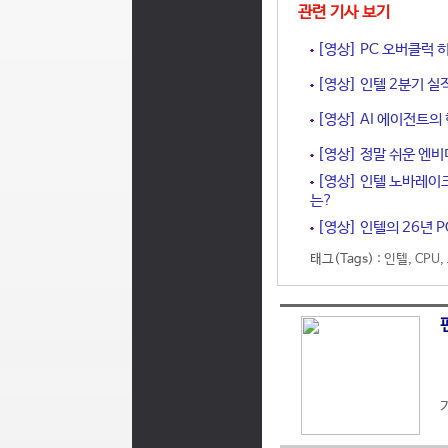
관련 기사 보기
[영상] PC 오버클럭 
[영상] 인텔 2분기 실
[영상] AI 에이전트의
[영상] 정말 쉬운 엔비
[영상] 인텔 노바레이
는?
[영상] 인텔의 26년 PC
태그(Tags) :
인텔
,
CPU
,