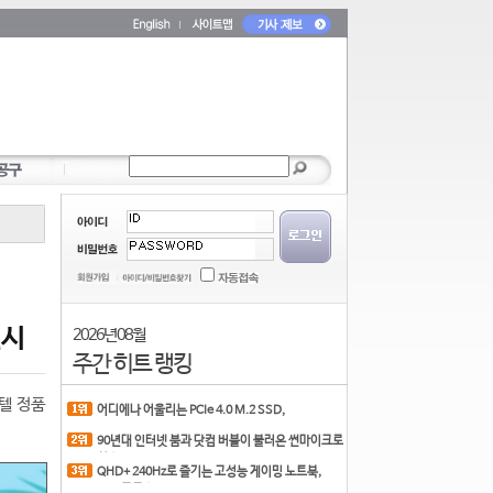
실시
2026년 08월
주간 히트 랭킹
인텔 정품
어디에나 어울리는 PCIe 4.0 M.2 SSD,
COLORFUL CN700 PR
90년대 인터넷 붐과 닷컴 버블이 불러온 썬마이크로
시스
QHD+ 240Hz로 즐기는 고성능 게이밍 노트북,
MSI 크로스