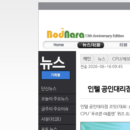
뉴스
메인
뉴스
CPU/메
전송 2026-06-16 09:45
인텔 공인대리점 
단신뉴스
오늘의 주요뉴스
인텔 공인대리점 코잇(대표: 
금주의 주요이슈
CPU ’푸르른 여름엔’ 퀴즈 
사설(社說)
포토 뉴스