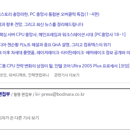
히스토리 총망라한, PC 흥망사 통합본 오버클럭 특집(1-4편)
적과 향후 전망, 그리고 최신 뉴스를 정리해드립니다
 핵심 서버 CPU 흥망사, 메인프레임과 워크스테이션 시대 [PC흥망사 18-1]
디아 젠슨황 키노트 해설과 중요 QnA 설명, 그리고 컴퓨텍스의 위기
크 이후 차세대 플랫폼, 레이저레이크·타이탄레이크·해머레이크 정보 공개와 
용 CPU 전략 변화의 상징이 될, 인텔 코어 Ultra 200S Plus 프로세서 [코잇]
코잇
,
피씨디렉트
,
인텍앤컴퍼니
관련기사 더보기
편집부
press@bodnara.co.kr
/ 필명 편집부 /
기자가 쓴 다른 기사 보기