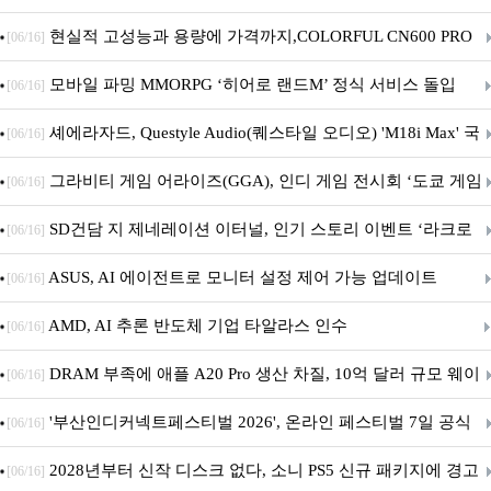
브랜드데이 기획전 진행
현실적 고성능과 용량에 가격까지,COLORFUL CN600 PRO
[06/16]
M.2 NVMe 디앤디컴 1TB
모바일 파밍 MMORPG ‘히어로 랜드M’ 정식 서비스 돌입
[06/16]
셰에라자드, Questyle Audio(퀘스타일 오디오) 'M18i Max' 국
[06/16]
내 정식 출시
그라비티 게임 어라이즈(GGA), 인디 게임 전시회 ‘도쿄 게임
[06/16]
던전 13’ 참가!
SD건담 지 제네레이션 이터널, 인기 스토리 이벤트 ‘라크로
[06/16]
아의 용사’ 재개최 및 풍성한 기념 이벤트 실시!
ASUS, AI 에이전트로 모니터 설정 제어 가능 업데이트
[06/16]
AMD, AI 추론 반도체 기업 타알라스 인수
[06/16]
DRAM 부족에 애플 A20 Pro 생산 차질, 10억 달러 규모 웨이
[06/16]
퍼 대기
'부산인디커넥트페스티벌 2026', 온라인 페스티벌 7일 공식
[06/16]
개막... 22일간 진행
2028년부터 신작 디스크 없다, 소니 PS5 신규 패키지에 경고
[06/16]