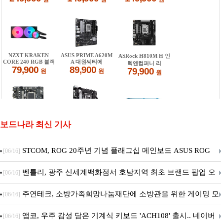
보드나라 최신 기사
STCOM, ROG 20주년 기념 플래그십 메인보드 ASUS ROG
[06/16]
Crosshair X870E EDITION 20 국내 출시 예정
벤틀리, 광주 신세계백화점서 호남지역 최초 브랜드 팝업 오
[06/16]
픈
주연테크, 소방가족희망나눔재단에 소방관을 위한 게이밍 모
[06/16]
니터·스마트 펫 침대 기부
앱코, 우주 감성 담은 기계식 키보드 'ACH108' 출시.. 네이버
[06/16]