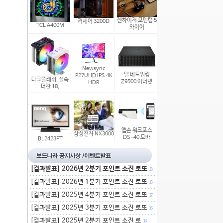
젠하이저 모멘텀 5
커세어 3200D
TCL A400M
와이어
Newsync
델 네트워킹
P27UHD IPS 4K
다크플래쉬, 실속
Z9500 이더넷
HDR
더한 18,
엡손 워크포스
삼성전자 NX3000
DS-40 모바
BL2423PT
[결과발표] 2026년 2분기 포인트 소진 로또
13
[결과발표] 2026년 1분기 포인트 소진 로또
15
[결과발표] 2025년 4분기 포인트 소진 로또
17
[결과발표] 2025년 3분기 포인트 소진 로또
16
[결과발표] 2025년 2분기 포인트 소진 로
18