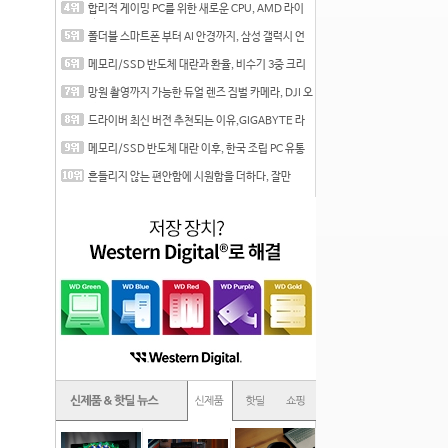
합리적 게이밍 PC를 위한 새로운 CPU, AMD 라이
젠 7 7700
폴더블 스마트폰 부터 AI 안경까지, 삼성 갤럭시 언
팩 20
메모리/SSD 반도체 대란과 환율, 비수기 3중 크리
를 맞는
망원 촬영까지 가능한 듀얼 렌즈 짐벌 카메라, DJI 오
즈
드라이버 최신 버전 추천되는 이유,GIGABYTE 라
데온 RX 7
메모리/SSD 반도체 대란 이후, 한국 조립 PC 유통
시장은
흔들리지 않는 편안함에 시원함을 더하다, 잘만
CNPS12X