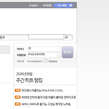
2026년 08월
주간 히트 랭킹
어디에나 어울리는 PCIe 4.0 M.2 SSD,
COLORFUL CN700 PR
90년대 인터넷 붐과 닷컴 버블이 불러온 썬마이크로
시스
QHD+ 240Hz로 즐기는 고성능 게이밍 노트북,
MSI 크로스