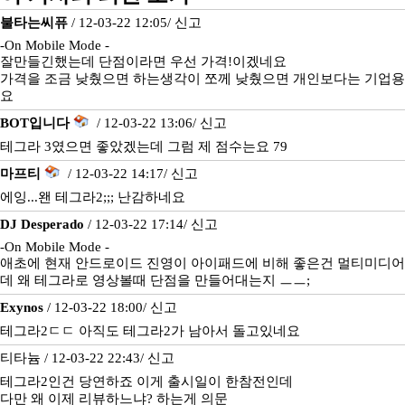
불타는씨퓨
/ 12-03-22 12:05/
신고
-On Mobile Mode -
잘만들긴했는데 단점이라면 우선 가격!이겠네요
가격을 조금 낮췄으면 하는생각이 쪼께 낮췄으면 개인보다는 기업
요
BOT입니다
/ 12-03-22 13:06/
신고
테그라 3였으면 좋았겠는데 그럼 제 점수는요 79
마프티
/ 12-03-22 14:17/
신고
에잉...왠 테그라2;;; 난감하네요
DJ Desperado
/ 12-03-22 17:14/
신고
-On Mobile Mode -
애초에 현재 안드로이드 진영이 아이패드에 비해 좋은건 멀티미디어
데 왜 테그라로 영상볼때 단점을 만들어대는지 ㅡㅡ;
Exynos
/ 12-03-22 18:00/
신고
테그라2ㄷㄷ 아직도 테그라2가 남아서 돌고있네요
티타늄 / 12-03-22 22:43/
신고
테그라2인건 당연하죠 이게 출시일이 한참전인데
다만 왜 이제 리뷰하느냐? 하는게 의문