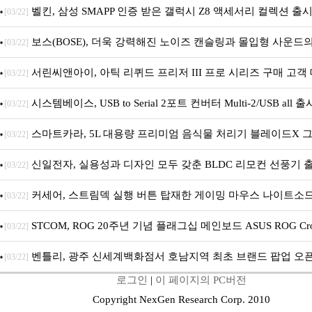
벨킨, 삼성 SMAPP 인증 받은 갤럭시 Z8 액세서리 컬렉션 출
[03/22]
보스(BOSE), 더욱 강력해진 노이즈 캔슬링과 몰입형 사운드의 
[03/22]
폰 2세대’ 출시
서린씨앤아이, 아틱 리퀴드 프리저 III 프로 시리즈 구매 고객 대
[03/22]
프로 PST 증정 프로모션 진행
시스템베이스, USB to Serial 2포트 컨버터 Multi-2/USB all 출
[03/22]
스마트카라, 5L 대용량 프리미엄 음식물 처리기 블레이드X 
[03/22]
S 출시
신일전자, 실용성과 디자인 모두 갖춘 BLDC 리모컨 선풍기 
[03/22]
커세어, 스트림덱 실행 버튼 탑재한 게이밍 마우스 나이트소드 
[03/22]
어리스 SD 출시
STCOM, ROG 20주년 기념 플래그십 메인보드 ASUS ROG Cros
[03/22]
X870E EDITION 20 국내 출시 예정
벤틀리, 광주 신세계백화점서 호남지역 최초 브랜드 팝업 오
[03/22]
로그인
|
이 페이지의 PC버전
Copyright NexGen Research Corp. 2010