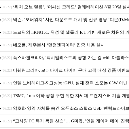
모션 진행
‘워처 오브 렐름’, ‘어쌔신 크리드’ 컬래버레이션 8월 20일 실
[03/22]
넥슨, ‘오버워치’ 사전 다운로드 개시 및 신규 영웅 ‘디몬(D.Mon
[03/22]
노르딕의 nRF9151, 위성 및 셀룰러 IoT 기반 새로운 차원의
[03/22]
기 개발 지원
네오플, 제주본사 ‘던전앤파이터’ 집중 채용 실시
[03/22]
폭스바겐코리아, '맥시멀리스트의 공항 가는 길 with 아틀라스
[03/22]
실시
미쉐린코리아, 모터바이크 타이어 구매 고객 대상 경품 이벤
[03/22]
인텔 노바레이크-S 고성능 iGPU, 실제 전력 소모는 65W 아닌 
[03/22]
TSMC, 1nm 이하 공정 구현 위한 차세대 트랜지스터 기술 개
[03/22]
암호화 영역 자체를 숨긴 오픈소스 스텔스 USB '팬텀드라이브
[03/22]
“고사양 PC 특가 득템 찬스”… G마켓, '인텔 게이머 데이' 진
[03/22]