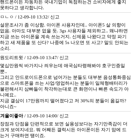
핸드폰이든 자동차든 국내기업이 독점하는건 소비자에게 좋지
못하다고 생각합니다.
ㅁㄴㅇ / 12-09-10 13:32/
신고
설문조사가 좀 이상함. 아이폰 사용자인데.. 아이폰5 살 의향이
없음. 아마도 대부분 없을 듯. 3gs 사용자들 제외하고.. 왜냐하면
지금 쓰는 아이폰을 계속 쓰는거지. 신제품 나왔다고 약정 파기
하고 새 제품을 또 산다? 나중에 5s 나오면 또 사고? 말도 안되는
소리.
원도리트윗 / 12-09-10 13:47/
신고
몇십만원씩 바가지나 씌우는데 애국심타령해봐야 호구인증일
뿐..
그리고 안드로이드폰으로 넘어가는 분들도 대부분 음성통화중심
으로 스마트폰을 쓰는 사업/영업하시는 분들이 일체형배터리가
불편해서지 삼빠들이 착각하는대로 큰 화면이나 빠른 속도가 아
니예요..
지금 갤삼이 17만원까지 떨어졌다고 저 30%의 분들이 옮길까?
아니죠~
겨울이좋아
/ 12-09-10 14:00/
신고
장점과 단점을 단편적으로 보면 실용성보다는 자기만족감이 더
크게 보여지네요. 뭐 어째든 갤럭시든 아이폰이든 자기 맘에 드
는거 구매하면 땡이죠.