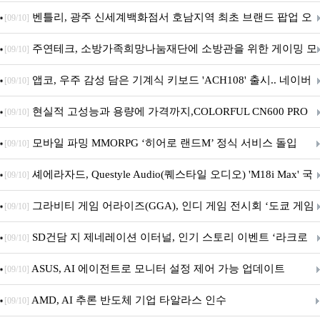
Crosshair X870E EDITION 20 국내 출시 예정
벤틀리, 광주 신세계백화점서 호남지역 최초 브랜드 팝업 오
[09/10]
픈
주연테크, 소방가족희망나눔재단에 소방관을 위한 게이밍 모
[09/10]
니터·스마트 펫 침대 기부
앱코, 우주 감성 담은 기계식 키보드 'ACH108' 출시.. 네이버
[09/10]
브랜드데이 기획전 진행
현실적 고성능과 용량에 가격까지,COLORFUL CN600 PRO
[09/10]
M.2 NVMe 디앤디컴 1TB
모바일 파밍 MMORPG ‘히어로 랜드M’ 정식 서비스 돌입
[09/10]
셰에라자드, Questyle Audio(퀘스타일 오디오) 'M18i Max' 국
[09/10]
내 정식 출시
그라비티 게임 어라이즈(GGA), 인디 게임 전시회 ‘도쿄 게임
[09/10]
던전 13’ 참가!
SD건담 지 제네레이션 이터널, 인기 스토리 이벤트 ‘라크로
[09/10]
아의 용사’ 재개최 및 풍성한 기념 이벤트 실시!
ASUS, AI 에이전트로 모니터 설정 제어 가능 업데이트
[09/10]
AMD, AI 추론 반도체 기업 타알라스 인수
[09/10]