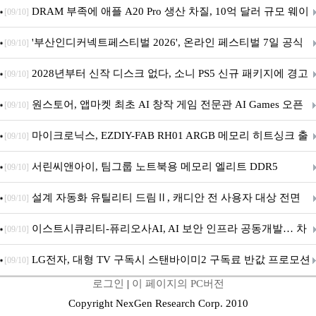
DRAM 부족에 애플 A20 Pro 생산 차질, 10억 달러 규모 웨이
[09/10]
퍼 대기
'부산인디커넥트페스티벌 2026', 온라인 페스티벌 7일 공식
[09/10]
개막... 22일간 진행
2028년부터 신작 디스크 없다, 소니 PS5 신규 패키지에 경고
[09/10]
문 추가
원스토어, 앱마켓 최초 AI 창작 게임 전문관 AI Games 오픈
[09/10]
마이크로닉스, EZDIY-FAB RH01 ARGB 메모리 히트싱크 출
[09/10]
시
서린씨앤아이, 팀그룹 노트북용 메모리 엘리트 DDR5
[09/10]
5600MHz 16GB 출시
설계 자동화 유틸리티 드림Ⅱ, 캐디안 전 사용자 대상 전면
[09/10]
무상 배포
이스트시큐리티-퓨리오사AI, AI 보안 인프라 공동개발… 차
[09/10]
세대 AI 보안 플랫폼 구축
LG전자, 대형 TV 구독시 스탠바이미2 구독료 반값 프로모션
[09/10]
로그인
|
이 페이지의 PC버전
Copyright NexGen Research Corp. 2010