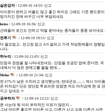
삶은감자
/ 12-09-10 14:55/
신고
아이폰이 편하고 어플도 많고 좋긴 하지요 그래도 기존 핸드폰이
망가지긴 전에 바꾸긴 너무 부담되네요
keios
/ 12-09-10 16:36/
신고
근래들어 로긴도 안하고 막말 쏟아내는 종자들이 종종 보이네요.
전투기
/ 12-09-10 18:51/
신고
다 필요없고.. 잔고장 없고 A/S 잘되고 가격 적당한제품이 장땡입
니다.
하누리
/ 12-09-10 21:05/
신고
단점과 장점을 잘 나타내었네요.. 단점을 조금만 없애 준다면, 국
내에서 더 많은 판매고를 올릴 텐데....
Meho
/ 12-09-10 21:34/
신고
전 67%가 낮은 수치라고 생각했는데, 반대군요...-_-; 역시 아이퐁
은 터치감!! 단순 장단점 투표라면 장점엔 저도 터치감에 한 표 던
지고 싶네요.ㅎ
공부하자
/ 12-09-10 23:22/
신고
폰 사는데 뭐 이리 부차적인 이유가 많은지...
그냥 아이폰 좋으면 아이폰 사고, 다른거 사고 싶음 다른거 사면