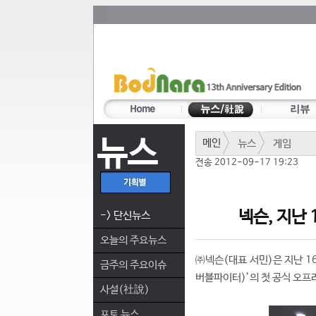
뉴스
메인
뉴스
게임
전송 2012-09-17 19:23
넥슨, 지난 
-> 단신뉴스
오늘의 주요뉴스
㈜넥슨(대표 서민)은 지난 1
금주의 주요이슈
버블파이터)’의 첫 공식 오프
사설(社說)
포토 뉴스