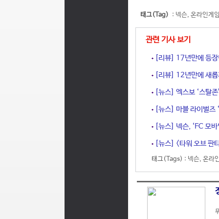
태그(Tag)
:
넥슨
,
온라인게
관련 기사 보기
[리뷰] 17년만에 등장
[리뷰] 12년만에 새롭
[뉴스] 엑스보 ‘스탈존’
[뉴스] 마블 라이벌즈 ‘
[뉴스] 넥슨, ‘FC 모
[뉴스] <타워 오브 판타
태그(Tags) :
넥슨
,
온라
무