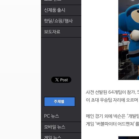
신제품 출시
핫딜/쇼핑/행사
보도자료
사전 선발된 64개팀이 참가,
이 초대 우승팀 자리에 오르며 
PC 뉴스
메인 경기 외에 넥슨은 ‘개발팀
게임 ‘버블파이터 어드벤처’를
모바일 뉴스
게임 뉴스