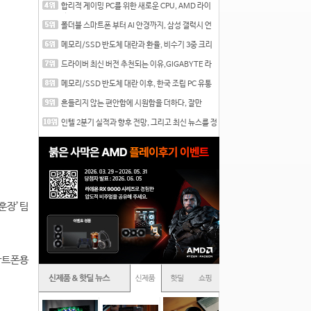
합리적 게이밍 PC를 위한 새로운 CPU, AMD 라이
젠 7 7700
폴더블 스마트폰 부터 AI 안경까지, 삼성 갤럭시 언
팩 20
메모리/SSD 반도체 대란과 환율, 비수기 3중 크리
를 맞는
드라이버 최신 버전 추천되는 이유,GIGABYTE 라
데온 RX 7
메모리/SSD 반도체 대란 이후, 한국 조립 PC 유통
시장은
흔들리지 않는 편안함에 시원함을 더하다, 잘만
CNPS12X
인텔 2분기 실적과 향후 전망, 그리고 최신 뉴스를 정
리
훈장’팀
스마트폰용