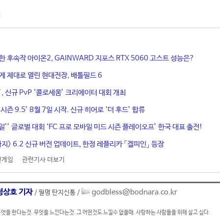
임
한 후속작 아이온2, GAINWARD 지포스 RTX 5060 고스트 성능은?
게 제대로 열린 현대전장, 배틀필드 6
, 신규 PvP ‘콜로세움’ 크리에이터 대회 개최
시즌 9.5’ 8월 7일 시작. 신규 히어로 ‘더 후드’ 합류
바일’’ 글로벌 대회 ‘FC 프로 모바일 미드 시즌 플레이오프’ 한국 대표 출전!
지> 6.2 신규 버전 업데이트, 한정 레플리카 「겔피인」 등장
인게임
관련기사 더보기
정상호 기자
godbless@bodnara.co.kr
/ 필명 탄지신통 /
엇을 한다는것. 무엇을 느낀다는것. 그 어떤것도 느낄수 없을때. 사랑하는 사람들을 위해 살고 싶다.