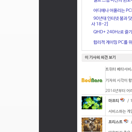
밸브 스팀 머신의 윈도
어디에나 어울리는 PCIe 
90년대 인터넷 붐과 닷
사 18-2]
QHD+ 240Hz로 즐기
합리적 게이밍 PC를 위한
이 기사의 의견 보기
트위터 베타서비스
기자의 시각이 항
2014년부터 어
마프티
/ 1
서비스하는 게임
프리스트
/