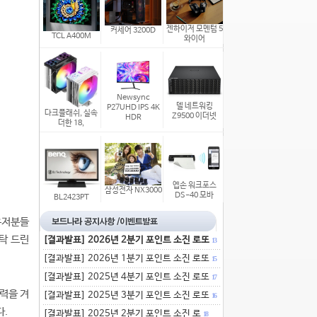
젠하이저 모멘텀 5
커세어 3200D
TCL A400M
와이어
Newsync
델 네트워킹
P27UHD IPS 4K
다크플래쉬, 실속
Z9500 이더넷
HDR
더한 18,
엡손 워크포스
삼성전자 NX3000
DS-40 모바
BL2423PT
유저분들
탁 드린
[결과발표] 2026년 2분기 포인트 소진 로또
13
[결과발표] 2026년 1분기 포인트 소진 로또
15
[결과발표] 2025년 4분기 포인트 소진 로또
17
력을 겨
[결과발표] 2025년 3분기 포인트 소진 로또
16
다.
[결과발표] 2025년 2분기 포인트 소진 로
18