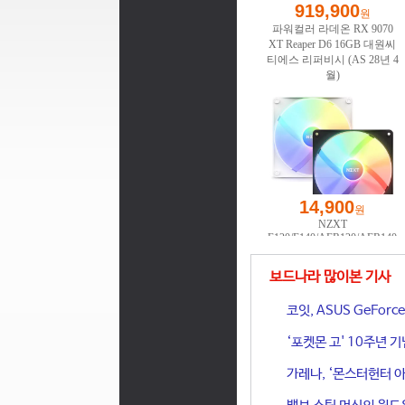
보드나라 많이본 기사
코잇, ASUS GeFor
‘포켓몬 고' 10주년 
가레나, ‘몬스터헌터 아