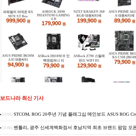
보드나라 최신 기사
STCOM, ROG 20주년 기념 플래그십 메인보드 ASUS ROG Cros
[11/06]
X870E EDITION 20 국내 출시 예정
벤틀리, 광주 신세계백화점서 호남지역 최초 브랜드 팝업 오
[11/06]