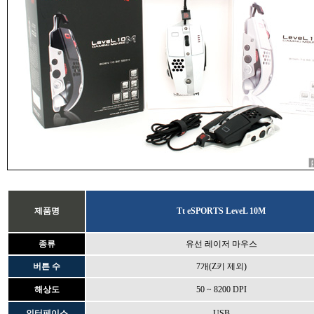
제품명
Tt eSPORTS LeveL 10M
종류
유선 레이저 마우스
버튼 수
7개(Z키 제외)
해상도
50 ~ 8200 DPI
인터페이스
USB