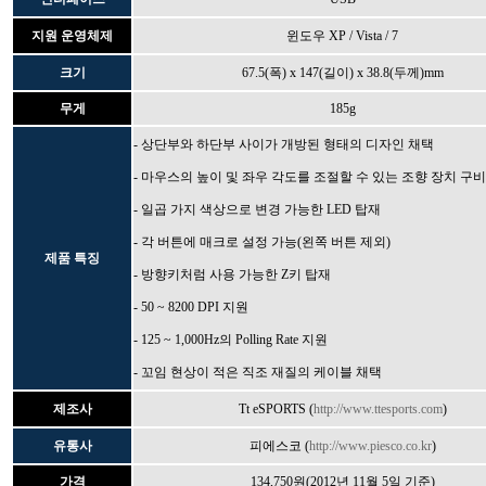
지원 운영체제
윈도우 XP / Vista / 7
크기
67.5(폭) x 147(길이) x 38.8(두께)mm
무게
185g
- 상단부와 하단부 사이가 개방된 형태의 디자인 채택
- 마우스의 높이 및 좌우 각도를 조절할 수 있는 조향 장치 구비
- 일곱 가지 색상으로 변경 가능한 LED 탑재
- 각 버튼에 매크로 설정 가능(왼쪽 버튼 제외)
제품 특징
- 방향키처럼 사용 가능한 Z키 탑재
- 50 ~ 8200 DPI 지원
- 125 ~ 1,000Hz의 Polling Rate 지원
- 꼬임 현상이 적은 직조 재질의 케이블 채택
제조사
Tt eSPORTS (
http://www.ttesports.com
)
유통사
피에스코 (
http://www.piesco.co.kr
)
가격
134,750원(2012년 11월 5일 기준)