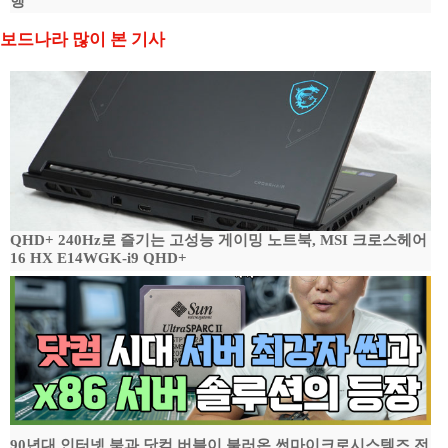
행
보드나라 많이 본 기사
QHD+ 240Hz로 즐기는 고성능 게이밍 노트북, MSI 크로스헤어
16 HX E14WGK-i9 QHD+
90년대 인터넷 붐과 닷컴 버블이 불러온 썬마이크로시스템즈 전