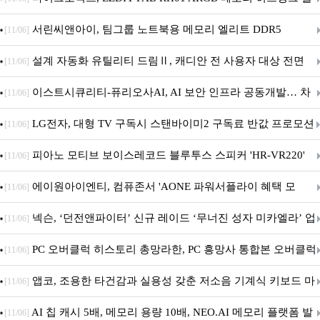
시
서린씨앤아이, 팀그룹 노트북용 메모리 엘리트 DDR5
[11/06]
5600MHz 16GB 출시
설계 자동화 유틸리티 드림Ⅱ, 캐디안 전 사용자 대상 전면
[11/06]
무상 배포
이스트시큐리티-퓨리오사AI, AI 보안 인프라 공동개발… 차
[11/06]
세대 AI 보안 플랫폼 구축
LG전자, 대형 TV 구독시 스탠바이미2 구독료 반값 프로모션
[11/06]
피아노 모티브 보이스레코드 블루투스 스피커 'HR-VR220'
[11/06]
출시
에이원아이엔티, 컴퓨존서 'AONE 파워서플라이 혜택 모
[11/06]
음.ZIP' 이벤트 진행
넥슨, ‘던전앤파이터’ 신규 레이드 ‘무너진 성자 미카엘라’ 업
[11/06]
데이트!
PC 오버클럭 히스토리 총망라한, PC 흥망사 통합본 오버클럭
[11/06]
특집(1-4편)
앱코, 조용한 타건감과 실용성 갖춘 저소음 기계식 키보드 마
[11/06]
우스 세트 'KM580' 출시
AI 칩 캐시 5배, 메모리 용량 10배, NEO.AI 메모리 플랫폼 발
[11/06]