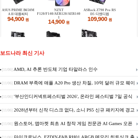
보드나라 최신 기사
AMD, AI 추론 반도체 기업 타알라스 인수
[11/06]
DRAM 부족에 애플 A20 Pro 생산 차질, 10억 달러 규모 웨이
[11/06]
퍼 대기
'부산인디커넥트페스티벌 2026', 온라인 페스티벌 7일 공식
[11/06]
개막... 22일간 진행
2028년부터 신작 디스크 없다, 소니 PS5 신규 패키지에 경고
[11/06]
문 추가
원스토어, 앱마켓 최초 AI 창작 게임 전문관 AI Games 오픈
[11/06]
마이크로닉스, EZDIY-FAB RH01 ARGB 메모리 히트싱크 출
[11/06]