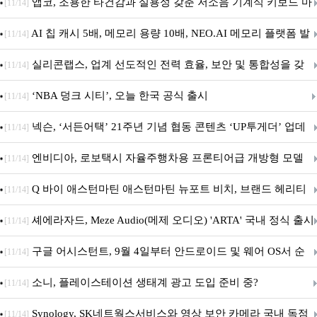
특집(1-4편)
앱코, 조용한 타건감과 실용성 갖춘 저소음 기계식 키보드 마
[11/14]
우스 세트 'KM580' 출시
AI 칩 캐시 5배, 메모리 용량 10배, NEO.AI 메모리 플랫폼 발
[11/14]
표
실리콘랩스, 업계 선도적인 전력 효율, 보안 및 통합성을 갖
[11/14]
춘 초저전력 블루투스 LE SoC ‘BG2B’ 공개
‘NBA 덩크 시티’, 오늘 한국 공식 출시
[11/14]
넥슨, ‘서든어택’ 21주년 기념 협동 콘텐츠 ‘UP투게더’ 업데
[11/14]
이트
엔비디아, 로보택시 자율주행차용 프론티어급 개방형 모델
[11/14]
‘알파마요 2 슈퍼’ 상업적 이용 가능
Q 바이 애스턴마틴 애스턴마틴 뉴포트 비치, 브랜드 헤리티
[11/14]
지 담은 ‘헤리티지 에디션 컬렉션’ 공개
셰에라자드, Meze Audio(메제 오디오) 'ARTA' 국내 정식 출시
[11/14]
구글 어시스턴트, 9월 4일부터 안드로이드 및 웨어 OS서 순
[11/14]
차 서비스 종료
소니, 플레이스테이션 생태계 광고 도입 준비 중?
[11/14]
Synology, SK네트웍스서비스와 영상 보안 카메라 국내 독점
[11/14]