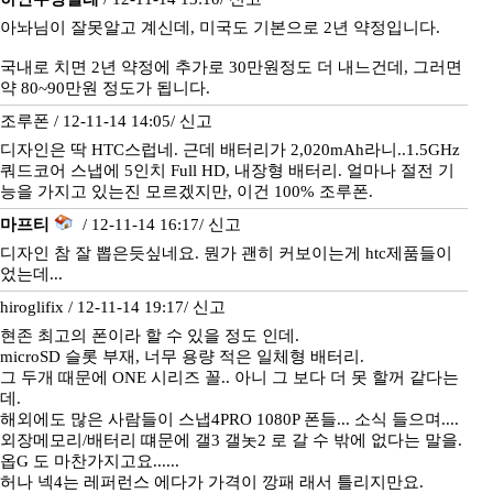
아놔님이 잘못알고 계신데, 미국도 기본으로 2년 약정입니다.
국내로 치면 2년 약정에 추가로 30만원정도 더 내느건데, 그러면
약 80~90만원 정도가 됩니다.
조루폰 / 12-11-14 14:05/
신고
디자인은 딱 HTC스럽네. 근데 배터리가 2,020mAh라니..1.5GHz
쿼드코어 스냅에 5인치 Full HD, 내장형 배터리. 얼마나 절전 기
능을 가지고 있는진 모르겠지만, 이건 100% 조루폰.
마프티
/ 12-11-14 16:17/
신고
디자인 참 잘 뽑은듯싶네요. 뭔가 괜히 커보이는게 htc제품들이
었는데...
hiroglifix / 12-11-14 19:17/
신고
현존 최고의 폰이라 할 수 있을 정도 인데.
microSD 슬롯 부재, 너무 용량 적은 일체형 배터리.
그 두개 때문에 ONE 시리즈 꼴.. 아니 그 보다 더 못 할꺼 같다는
데.
해외에도 많은 사람들이 스냅4PRO 1080P 폰들... 소식 들으며....
외장메모리/배터리 떄문에 갤3 갤놋2 로 갈 수 밖에 없다는 말을.
옵G 도 마찬가지고요......
허나 넥4는 레퍼런스 에다가 가격이 깡패 래서 틀리지만요.