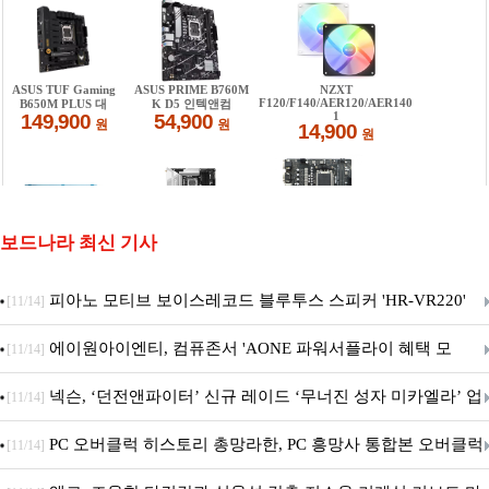
보드나라 최신 기사
피아노 모티브 보이스레코드 블루투스 스피커 'HR-VR220'
[11/14]
출시
에이원아이엔티, 컴퓨존서 'AONE 파워서플라이 혜택 모
[11/14]
음.ZIP' 이벤트 진행
넥슨, ‘던전앤파이터’ 신규 레이드 ‘무너진 성자 미카엘라’ 업
[11/14]
데이트!
PC 오버클럭 히스토리 총망라한, PC 흥망사 통합본 오버클럭
[11/14]