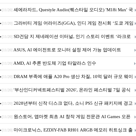
셰에라자드, Questyle Audio(퀘스타일 오디오) 'M18i Max' 국
[11/20]
내 정식 출시
그라비티 게임 어라이즈(GGA), 인디 게임 전시회 ‘도쿄 게임
[11/20]
던전 13’ 참가!
SD건담 지 제네레이션 이터널, 인기 스토리 이벤트 ‘라크로
[11/20]
아의 용사’ 재개최 및 풍성한 기념 이벤트 실시!
ASUS, AI 에이전트로 모니터 설정 제어 가능 업데이트
[11/20]
AMD, AI 추론 반도체 기업 타알라스 인수
[11/20]
DRAM 부족에 애플 A20 Pro 생산 차질, 10억 달러 규모 웨이
[11/20]
퍼 대기
'부산인디커넥트페스티벌 2026', 온라인 페스티벌 7일 공식
[11/20]
개막... 22일간 진행
2028년부터 신작 디스크 없다, 소니 PS5 신규 패키지에 경고
[11/20]
문 추가
원스토어, 앱마켓 최초 AI 창작 게임 전문관 AI Games 오픈
[11/20]
마이크로닉스, EZDIY-FAB RH01 ARGB 메모리 히트싱크 출
[11/20]