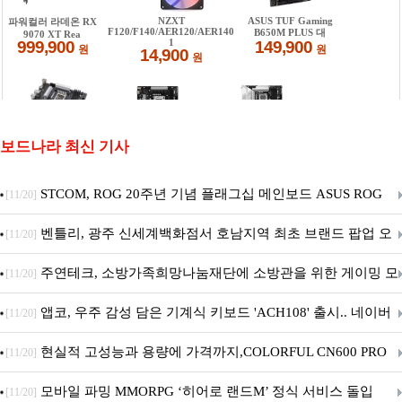
보드나라 최신 기사
STCOM, ROG 20주년 기념 플래그십 메인보드 ASUS ROG
[11/20]
Crosshair X870E EDITION 20 국내 출시 예정
벤틀리, 광주 신세계백화점서 호남지역 최초 브랜드 팝업 오
[11/20]
픈
주연테크, 소방가족희망나눔재단에 소방관을 위한 게이밍 모
[11/20]
니터·스마트 펫 침대 기부
앱코, 우주 감성 담은 기계식 키보드 'ACH108' 출시.. 네이버
[11/20]
브랜드데이 기획전 진행
현실적 고성능과 용량에 가격까지,COLORFUL CN600 PRO
[11/20]
M.2 NVMe 디앤디컴 1TB
모바일 파밍 MMORPG ‘히어로 랜드M’ 정식 서비스 돌입
[11/20]