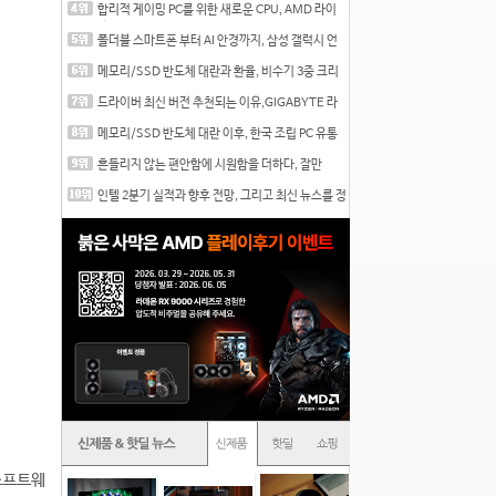
합리적 게이밍 PC를 위한 새로운 CPU, AMD 라이
젠 7 7700
폴더블 스마트폰 부터 AI 안경까지, 삼성 갤럭시 언
팩 20
메모리/SSD 반도체 대란과 환율, 비수기 3중 크리
를 맞는
드라이버 최신 버전 추천되는 이유,GIGABYTE 라
데온 RX 7
메모리/SSD 반도체 대란 이후, 한국 조립 PC 유통
시장은
흔들리지 않는 편안함에 시원함을 더하다, 잘만
CNPS12X
인텔 2분기 실적과 향후 전망, 그리고 최신 뉴스를 정
리
 소프트웨