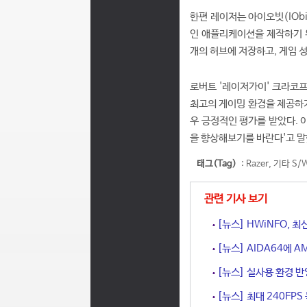
한편 레이저는 아이오빗(IOb
인 애플리케이션을 제작하기 위
개의 허브에 저장하고, 게임 
로버트 '레이저가이' 크라코프
최고의 게이밍 환경을 제공하기
우 긍정적인 평가를 받았다. 
을 향상해보기를 바란다'고 말
태그(Tag)
:
Razer
,
기타 S/
관련 기사 보기
[뉴스] HWiNFO, 
[뉴스] AIDA64에 AM
[뉴스] 실사용 환경 반
[뉴스] 최대 240FPS 