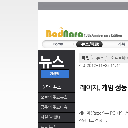
뉴스
메인
뉴스
소프트웨
전송 2012-11-22 11:44
레이저, 게임 성능
-> 단신뉴스
오늘의 주요뉴스
금주의 주요이슈
레이저(Razer)는 PC 게
사설(社說)
작한다고 전했다.
포토 뉴스