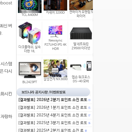
boost
젠하이저 모멘텀 5
커세어 3200D
TCL A400M
와이어
최신 버
.
Newsync
델 네트워킹
P27UHD IPS 4K
다크플래쉬, 실속
Z9500 이더넷
HDR
더한 18,
 시스템
은 다시
엡손 워크포스
삼성전자 NX3000
DS-40 모바
BL2423PT
간소화시킨
[결과발표] 2026년 2분기 포인트 소진 로또
13
[결과발표] 2026년 1분기 포인트 소진 로또
15
[결과발표] 2025년 4분기 포인트 소진 로또
17
을 자랑하
[결과발표] 2025년 3분기 포인트 소진 로또
16
[결과발표] 2025년 2분기 포인트 소진 로
18