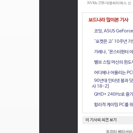
보드나라 많이본 기사
코잇, ASUS GeFor
‘포켓몬 고' 10주년 
가레나, ‘몬스터헌터 아
밸브 스팀 머신의 윈도
어디에나 어울리는 PCIe 
90년대 인터넷 붐과 닷
사 18-2]
QHD+ 240Hz로 즐기
합리적 게이밍 PC를 위한
이 기사의 의견 보기
트위터 베타서비스