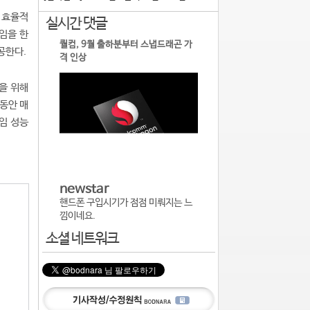
 효율적
실시간 댓글
임을 한
퀄컴, 9월 출하분부터 스냅드래곤 가
공한다.
격 인상
을 위해
동안 매
게임 성능
newstar
핸드폰 구입시기가 점점 미뤄지는 느
낌이네요.
소셜 네트워크