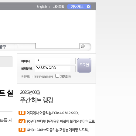
트 실
2026년 08월
주간 히트 랭킹
어디에나 어울리는 PCIe 4.0 M.2 SSD,
COLORFUL CN700 PR
스트를 시
90년대 인터넷 붐과 닷컴 버블이 불러온 썬마이크로
시스
QHD+ 240Hz로 즐기는 고성능 게이밍 노트북,
MSI 크로스