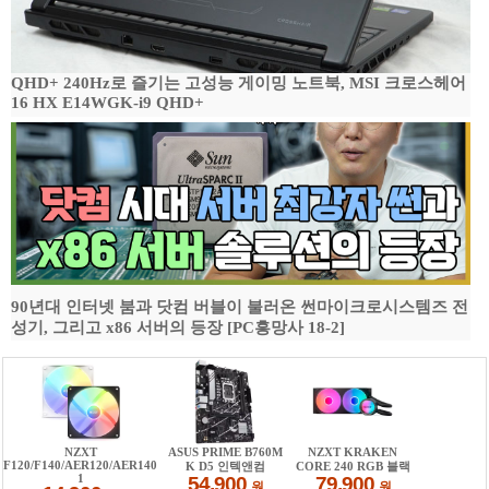
QHD+ 240Hz로 즐기는 고성능 게이밍 노트북, MSI 크로스헤어
16 HX E14WGK-i9 QHD+
90년대 인터넷 붐과 닷컴 버블이 불러온 썬마이크로시스템즈 전
성기, 그리고 x86 서버의 등장 [PC흥망사 18-2]