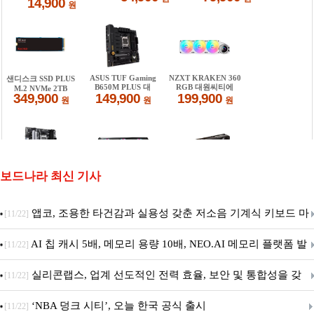
보드나라 최신 기사
앱코, 조용한 타건감과 실용성 갖춘 저소음 기계식 키보드 마
[11/22]
우스 세트 'KM580' 출시
AI 칩 캐시 5배, 메모리 용량 10배, NEO.AI 메모리 플랫폼 발
[11/22]
표
실리콘랩스, 업계 선도적인 전력 효율, 보안 및 통합성을 갖
[11/22]
춘 초저전력 블루투스 LE SoC ‘BG2B’ 공개
‘NBA 덩크 시티’, 오늘 한국 공식 출시
[11/22]