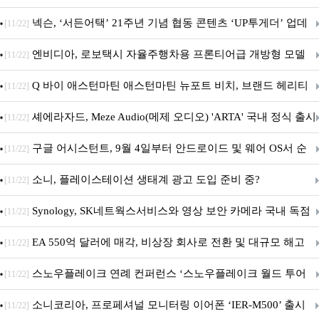
넥슨, ‘서든어택’ 21주년 기념 협동 콘텐츠 ‘UP투게더’ 업데
[11/22]
이트
엔비디아, 로보택시 자율주행차용 프론티어급 개방형 모델
[11/22]
‘알파마요 2 슈퍼’ 상업적 이용 가능
Q 바이 애스턴마틴 애스턴마틴 뉴포트 비치, 브랜드 헤리티
[11/22]
지 담은 ‘헤리티지 에디션 컬렉션’ 공개
셰에라자드, Meze Audio(메제 오디오) 'ARTA' 국내 정식 출시
[11/22]
구글 어시스턴트, 9월 4일부터 안드로이드 및 웨어 OS서 순
[11/22]
차 서비스 종료
소니, 플레이스테이션 생태계 광고 도입 준비 중?
[11/22]
Synology, SK네트웍스서비스와 영상 보안 카메라 국내 독점
[11/22]
판매 파트너십 체결
EA 550억 달러에 매각, 비상장 회사로 전환 및 대규모 해고
[11/22]
전망
스노우플레이크 연례 컨퍼런스 ‘스노우플레이크 월드 투어
[11/22]
서울’ 개최
소니코리아, 프로페셔널 모니터링 이어폰 ‘IER-M500’ 출시
[11/22]