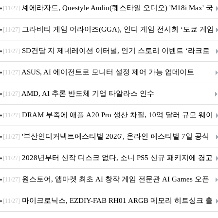
셰에라자드, Questyle Audio(퀘스타일 오디오) 'M18i Max' 국
[11/27]
내 정식 출시
그라비티 게임 어라이즈(GGA), 인디 게임 전시회 ‘도쿄 게임
[11/27]
던전 13’ 참가!
SD건담 지 제네레이션 이터널, 인기 스토리 이벤트 ‘라크로
[11/27]
아의 용사’ 재개최 및 풍성한 기념 이벤트 실시!
ASUS, AI 에이전트로 모니터 설정 제어 가능 업데이트
[11/27]
AMD, AI 추론 반도체 기업 타알라스 인수
[11/27]
DRAM 부족에 애플 A20 Pro 생산 차질, 10억 달러 규모 웨이
[11/27]
퍼 대기
'부산인디커넥트페스티벌 2026', 온라인 페스티벌 7일 공식
[11/27]
개막... 22일간 진행
2028년부터 신작 디스크 없다, 소니 PS5 신규 패키지에 경고
[11/27]
문 추가
원스토어, 앱마켓 최초 AI 창작 게임 전문관 AI Games 오픈
[11/27]
마이크로닉스, EZDIY-FAB RH01 ARGB 메모리 히트싱크 출
[11/27]