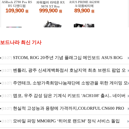
보드나라 최신 기사
STCOM, ROG 20주년 기념 플래그십 메인보드 ASUS ROG
[11/27]
Crosshair X870E EDITION 20 국내 출시 예정
벤틀리, 광주 신세계백화점서 호남지역 최초 브랜드 팝업 오
[11/27]
픈
주연테크, 소방가족희망나눔재단에 소방관을 위한 게이밍 모
[11/27]
니터·스마트 펫 침대 기부
앱코, 우주 감성 담은 기계식 키보드 'ACH108' 출시.. 네이버
[11/27]
브랜드데이 기획전 진행
현실적 고성능과 용량에 가격까지,COLORFUL CN600 PRO
[11/27]
M.2 NVMe 디앤디컴 1TB
모바일 파밍 MMORPG ‘히어로 랜드M’ 정식 서비스 돌입
[11/27]