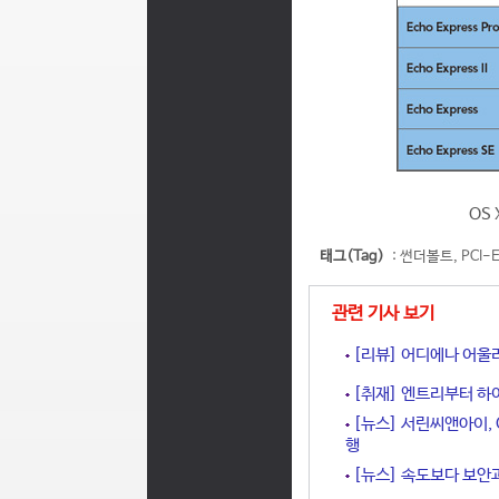
OS 
태그(Tag)
:
썬더볼트
,
PCI-E
관련 기사 보기
[리뷰] 어디에나 어울리는 
[취재] 엔트리부터 하이엔
[뉴스] 서린씨앤아이, 
행
[뉴스] 속도보다 보안과