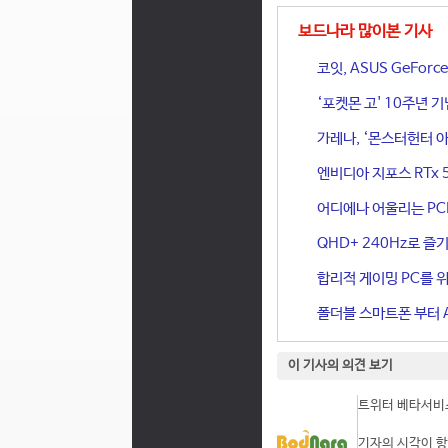
보드나라 많이본 기사
코잇, ASUS GeFor
‘포켓몬 고' 10주년 
가레나, ‘몬스터헌터 아
엔비디아 지포스 RTx 
어디에나 어울리는 PCIe 
QHD+ 240Hz로 즐기
합리적 게이밍 PC를 위한
폴더블 스마트폰 부터 A
이 기사의 의견 보기
트위터 베타서비스
기자의 시각이 항