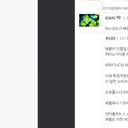
2014년부터 어
마프티
/ 1
버스속도가 빠른
우다리
/ 12-
애플이 인텔칩셋
IMD노가다용
ARM SoC의
이제 특정작업에
이 일반 소비자
프로툴스나 피
애플에서 139
썬더볼트b, c,
애플도 이런 