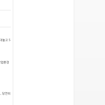
대놓고 S
작업환경
고, 당연히