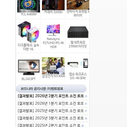
젠하이저 모멘텀 5
커세어 3200D
TCL A400M
와이어
Newsync
델 네트워킹
P27UHD IPS 4K
다크플래쉬, 실속
Z9500 이더넷
HDR
더한 18,
엡손 워크포스
삼성전자 NX3000
DS-40 모바
BL2423PT
[결과발표] 2026년 2분기 포인트 소진 로또
13
[결과발표] 2026년 1분기 포인트 소진 로또
15
[결과발표] 2025년 4분기 포인트 소진 로또
17
[결과발표] 2025년 3분기 포인트 소진 로또
16
[결과발표] 2025년 2분기 포인트 소진 로
18