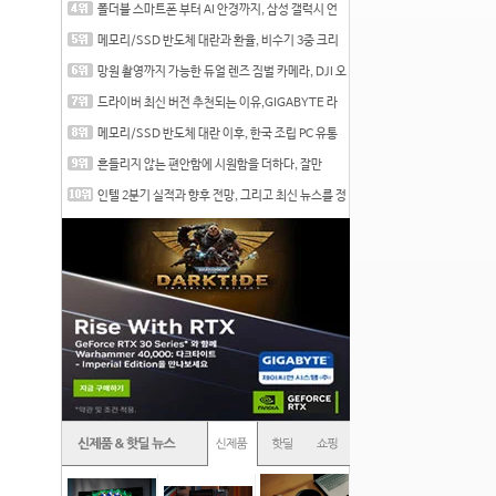
폴더블 스마트폰 부터 AI 안경까지, 삼성 갤럭시 언
팩 20
메모리/SSD 반도체 대란과 환율, 비수기 3중 크리
를 맞는
망원 촬영까지 가능한 듀얼 렌즈 짐벌 카메라, DJI 오
즈
드라이버 최신 버전 추천되는 이유,GIGABYTE 라
데온 RX 7
메모리/SSD 반도체 대란 이후, 한국 조립 PC 유통
시장은
흔들리지 않는 편안함에 시원함을 더하다, 잘만
CNPS12X
인텔 2분기 실적과 향후 전망, 그리고 최신 뉴스를 정
리