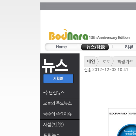
뉴스
메인
포토
확장카드
전송 2012-12-03 10:41
-> 단신뉴스
오늘의 주요뉴스
금주의 주요이슈
사설(社說)
포토 뉴스