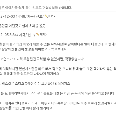
려운 이야기를 쉽게 하는 것으로 편집방침을 바꿉니다.
2-12-03 14:48/
자국
/
신고
/
만큼 이런것도 실제 효과를 볼듯.
12-05 8:34/
자국
/
신고
/
 털어내고 직접 어떻게 해볼 수 있는 ARM계열로 갈아탄다는 말이 나돌던데, 이렇게 
 외장장치인 물건이 등장을 해버렸으니 백프로네요
 퍼포먼스가 비교적 후달린건 극복할 수 없겠지만, 걱정없습니다
 최적화시킨 연산시스템을 따로 빼서 작으면 모니터 뒤에 놓고 크면 랙이라도 쌓는 
의 영역에 닿을 정도까지 나타나게 될거에요
라믹스같은 오디오쪽에선 이미 보편화된 방식이지요
4를 보내버리면서까지 굳이 썬더볼트를 내놓은 가장 큰 목적이 이런 분야라고 봅니다
 d... 내지는 썬더볼트2, 3, 4... 따위의 대역폭확장 리비전도 아주 빠르게 등장시킬거
외장장치를 직접 만들어다 팔게 될거에요