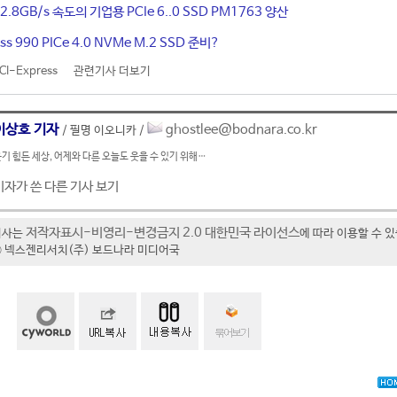
.8GB/s 속도의 기업용 PCIe 6..0 SSD PM1763 양산
s 990 PICe 4.0 NVMe M.2 SSD 준비?
CI-Express
관련기사 더보기
이상호 기자
ghostlee@bodnara.co.kr
/ 필명 이오니카 /
기 힘든 세상, 어제와 다른 오늘도 웃을 수 있기 위해…
기자가 쓴 다른 기사 보기
저작자표시-비영리-변경금지 2.0 대한민국 라이선스
기사는
에 따라 이용할 수 
t ⓒ 넥스젠리서치(주) 보드나라 미디어국