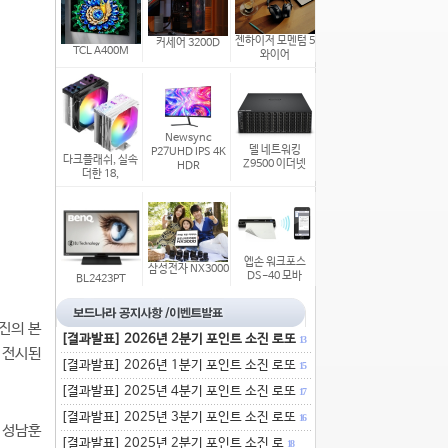
젠하이저 모멘텀 5
커세어 3200D
TCL A400M
와이어
Newsync
델 네트워킹
P27UHD IPS 4K
다크플래쉬, 실속
Z9500 이더넷
HDR
더한 18,
엡손 워크포스
삼성전자 NX3000
DS-40 모바
BL2423PT
진의 본
[결과발표] 2026년 2분기 포인트 소진 로또
13
 전시된
[결과발표] 2026년 1분기 포인트 소진 로또
15
[결과발표] 2025년 4분기 포인트 소진 로또
17
[결과발표] 2025년 3분기 포인트 소진 로또
16
 성남훈
[결과발표] 2025년 2분기 포인트 소진 로
18