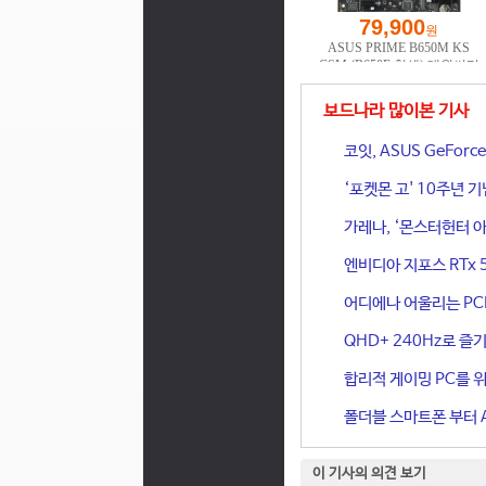
보드나라 많이본 기사
코잇, ASUS GeFor
‘포켓몬 고' 10주년 
가레나, ‘몬스터헌터 아
엔비디아 지포스 RTx 
어디에나 어울리는 PCIe 
QHD+ 240Hz로 즐기
합리적 게이밍 PC를 위한
폴더블 스마트폰 부터 A
이 기사의 의견 보기