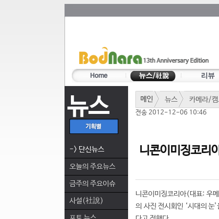
뉴스
메인
뉴스
카메라/캠
전송 2012-12-06 10:46
니콘이미징코리아,
-> 단신뉴스
오늘의 주요뉴스
금주의 주요이슈
니콘이미징코리아(대표: 우메
사설(社說)
의 사진 전시회인 ‘시대의 눈
포토 뉴스
다고 전했다.