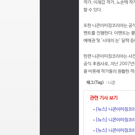
작가, 이재갑 작가, 노순택 
할 수 있다.
또한 니콘이미징코리아는 공식
벤트를 진행한다. 이벤트는 블
예매권 및 ‘시대의 눈’ 달력 
한편 니콘이미징코리아는 사진
공식 후원사로, 지난 2007
을 비롯해 작가들의 원활한 작
태그(Tag)
:
니콘
관련 기사 보기
[뉴스] 니콘이미징코리
[뉴스] 니콘이미징코리아
[뉴스] 니콘이미징코리아