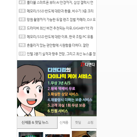
폴더블 스마트폰 부터 AI 안경까지, 삼성 갤럭시 언
팩 20
메모리/SSD 반도체 대란과 환율, 비수기 3중 크리
를 맞는
망원 촬영까지 가능한 듀얼 렌즈 짐벌 카메라, DJI 오
즈
드라이버 최신 버전 추천되는 이유,GIGABYTE 라
데온 RX 7
메모리/SSD 반도체 대란 이후, 한국 조립 PC 유통
시장은
흔들리지 않는 편안함에 시원함을 더하다, 잘만
CNPS12X
인텔 2분기 실적과 향후 전망, 그리고 최신 뉴스를 정
리