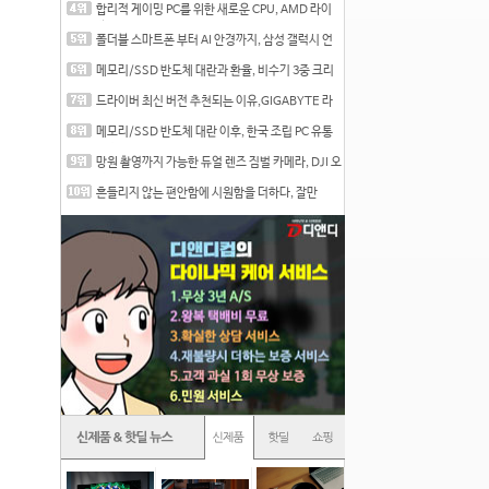
합리적 게이밍 PC를 위한 새로운 CPU, AMD 라이
젠 7 7700
폴더블 스마트폰 부터 AI 안경까지, 삼성 갤럭시 언
팩 20
메모리/SSD 반도체 대란과 환율, 비수기 3중 크리
를 맞는
드라이버 최신 버전 추천되는 이유,GIGABYTE 라
데온 RX 7
메모리/SSD 반도체 대란 이후, 한국 조립 PC 유통
시장은
망원 촬영까지 가능한 듀얼 렌즈 짐벌 카메라, DJI 오
즈
흔들리지 않는 편안함에 시원함을 더하다, 잘만
CNPS12X