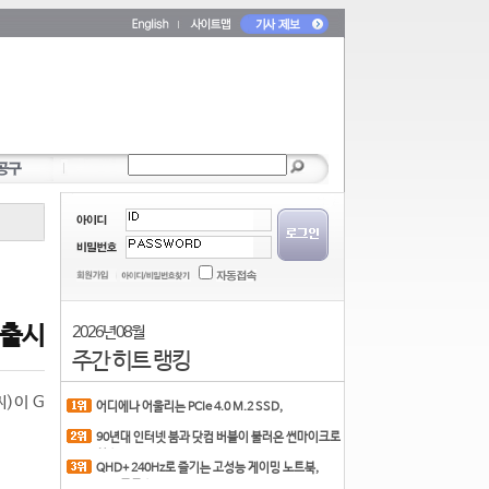
0 출시
2026년 08월
주간 히트 랭킹
씨)이 G
어디에나 어울리는 PCIe 4.0 M.2 SSD,
COLORFUL CN700 PR
90년대 인터넷 붐과 닷컴 버블이 불러온 썬마이크로
시스
QHD+ 240Hz로 즐기는 고성능 게이밍 노트북,
MSI 크로스