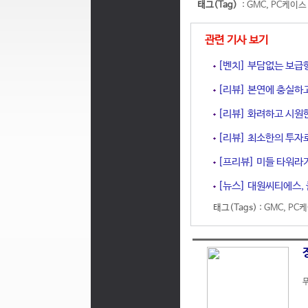
태그(Tag)
:
GMC
,
PC케이스
관련 기사 보기
[벤치] 부담없는 보급형
[리뷰] 본연에 충실하고 
[리뷰] 화려하고 시원한
[리뷰] 최소한의 투자로
[프리뷰] 미들 타워라기
[뉴스] 대원씨티에스, 
태그(Tags) :
GMC
,
PC
무