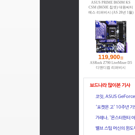
보드나라 많이본 기사
코잇, ASUS GeFor
‘포켓몬 고' 10주년 
가레나, ‘몬스터헌터 아
밸브 스팀 머신의 윈도