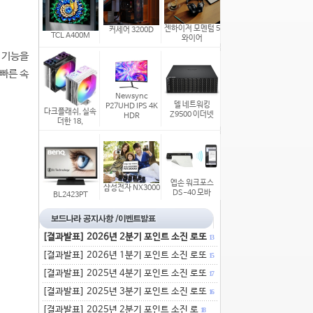
젠하이저 모멘텀 5
커세어 3200D
TCL A400M
와이어
던 기능을
 빠른 속
Newsync
델 네트워킹
P27UHD IPS 4K
다크플래쉬, 실속
Z9500 이더넷
HDR
더한 18,
엡손 워크포스
삼성전자 NX3000
DS-40 모바
BL2423PT
[결과발표] 2026년 2분기 포인트 소진 로또
13
[결과발표] 2026년 1분기 포인트 소진 로또
15
[결과발표] 2025년 4분기 포인트 소진 로또
17
[결과발표] 2025년 3분기 포인트 소진 로또
16
[결과발표] 2025년 2분기 포인트 소진 로
18