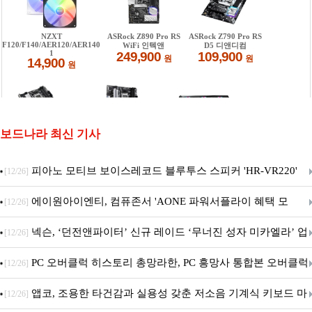
보드나라 최신 기사
피아노 모티브 보이스레코드 블루투스 스피커 'HR-VR220'
[12/26]
출시
에이원아이엔티, 컴퓨존서 'AONE 파워서플라이 혜택 모
[12/26]
음.ZIP' 이벤트 진행
넥슨, ‘던전앤파이터’ 신규 레이드 ‘무너진 성자 미카엘라’ 업
[12/26]
데이트!
PC 오버클럭 히스토리 총망라한, PC 흥망사 통합본 오버클럭
[12/26]
특집(1-4편)
앱코, 조용한 타건감과 실용성 갖춘 저소음 기계식 키보드 마
[12/26]