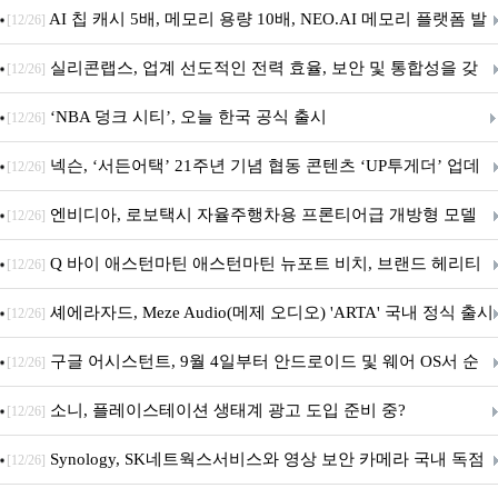
우스 세트 'KM580' 출시
AI 칩 캐시 5배, 메모리 용량 10배, NEO.AI 메모리 플랫폼 발
[12/26]
표
실리콘랩스, 업계 선도적인 전력 효율, 보안 및 통합성을 갖
[12/26]
춘 초저전력 블루투스 LE SoC ‘BG2B’ 공개
‘NBA 덩크 시티’, 오늘 한국 공식 출시
[12/26]
넥슨, ‘서든어택’ 21주년 기념 협동 콘텐츠 ‘UP투게더’ 업데
[12/26]
이트
엔비디아, 로보택시 자율주행차용 프론티어급 개방형 모델
[12/26]
‘알파마요 2 슈퍼’ 상업적 이용 가능
Q 바이 애스턴마틴 애스턴마틴 뉴포트 비치, 브랜드 헤리티
[12/26]
지 담은 ‘헤리티지 에디션 컬렉션’ 공개
셰에라자드, Meze Audio(메제 오디오) 'ARTA' 국내 정식 출시
[12/26]
구글 어시스턴트, 9월 4일부터 안드로이드 및 웨어 OS서 순
[12/26]
차 서비스 종료
소니, 플레이스테이션 생태계 광고 도입 준비 중?
[12/26]
Synology, SK네트웍스서비스와 영상 보안 카메라 국내 독점
[12/26]