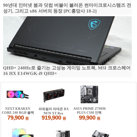
90년대 인터넷 붐과 닷컴 버블이 불러온 썬마이크로시스템즈 전
성기, 그리고 x86 서버의 등장 [PC흥망사 18-2]
QHD+ 240Hz로 즐기는 고성능 게이밍 노트북, MSI 크로스헤어
16 HX E14WGK-i9 QHD+