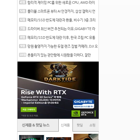
합리적 게이밍 PC를 위한 새로운 CPU, AMD 라이
젠 7 7700
폴더블 스마트폰 부터 AI 안경까지, 삼성 갤럭시 언
팩 20
메모리/SSD 반도체 대란과 환율, 비수기 3중 크리
를 맞는
드라이버 최신 버전 추천되는 이유,GIGABYTE 라
데온 RX 7
메모리/SSD 반도체 대란 이후, 한국 조립 PC 유통
시장은
망원 촬영까지 가능한 듀얼 렌즈 짐벌 카메라, DJI 오
즈
흔들리지 않는 편안함에 시원함을 더하다, 잘만
CNPS12X