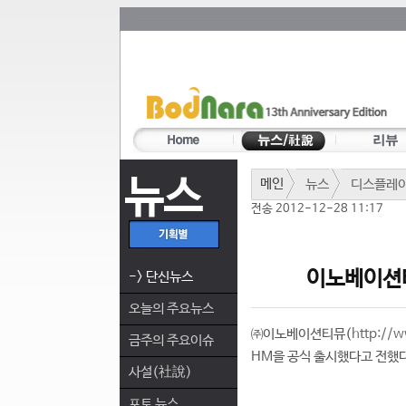
뉴스
메인
뉴스
디스플레
전송 2012-12-28 11:17
이노베이션티
-> 단신뉴스
오늘의 주요뉴스
㈜이노베이션티뮤(
http://w
금주의 주요이슈
HM을 공식 출시했다고 전했다
사설(社說)
포토 뉴스