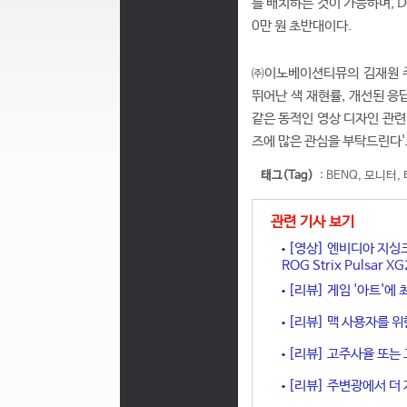
를 배치하는 것이 가능하며, D
0만 원 초반대이다.
㈜이노베이션티뮤의 김재원 주
뛰어난 색 재현률, 개선된 응
같은 동적인 영상 디자인 관련
즈에 많은 관심을 부탁드린다'
태그(Tag)
:
BENQ
,
모니터
,
관련 기사 보기
[영상] 엔비디아 지싱크
ROG Strix Pulsar 
[리뷰] 게임 '아트'에
[리뷰] 맥 사용자를 위
[리뷰] 고주사율 또는 
[리뷰] 주변광에서 더 