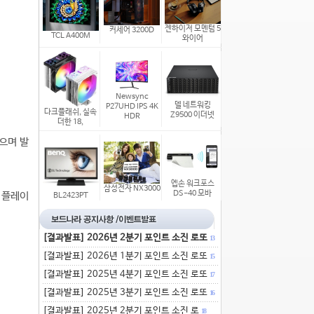
젠하이저 모멘텀 5
커세어 3200D
TCL A400M
와이어
Newsync
델 네트워킹
P27UHD IPS 4K
다크플래쉬, 실속
Z9500 이더넷
HDR
더한 18,
으며 발
엡손 워크포스
삼성전자 NX3000
DS-40 모바
 플레이
BL2423PT
[결과발표] 2026년 2분기 포인트 소진 로또
13
[결과발표] 2026년 1분기 포인트 소진 로또
15
[결과발표] 2025년 4분기 포인트 소진 로또
17
[결과발표] 2025년 3분기 포인트 소진 로또
16
[결과발표] 2025년 2분기 포인트 소진 로
18