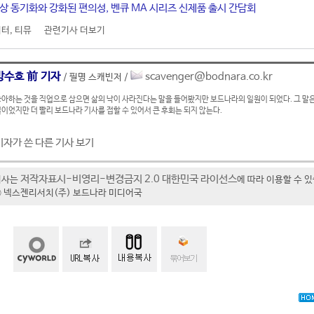
색상 동기화와 강화된 편의성, 벤큐 MA 시리즈 신제품 출시 간담회
니터
,
티뮤
관련기사 더보기
방수호 前 기자
scavenger@bodnara.co.kr
/ 필명 스캐빈저 /
아하는 것을 직업으로 삼으면 삶의 낙이 사라진다는 말을 들어봤지만 보드나라의 일원이 되었다. 그 말은
이었지만 더 빨리 보드나라 기사를 접할 수 있어서 큰 후회는 되지 않는다.
기자가 쓴 다른 기사 보기
저작자표시-비영리-변경금지 2.0 대한민국 라이선스
기사는
에 따라 이용할 수 
t ⓒ 넥스젠리서치(주) 보드나라 미디어국