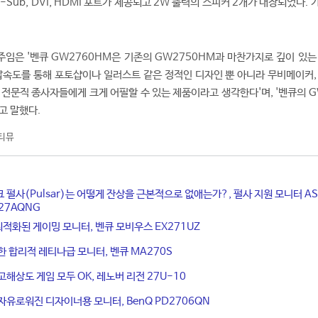
-Sub, DVI, HDMI 포트가 제공되고 2W 출력의 스피커 2개가 내장되었다. 
임은 '벤큐 GW2760HM은 기존의 GW2750HM과 마찬가지로 깊이 있는
답속도를 통해 포토샵이나 일러스트 같은 정적인 디자인 뿐 아니라 무비메이커,
 전문직 종사자들에게 크게 어필할 수 있는 제품이라고 생각한다'며, '벤큐의 G
고 말했다.
티뮤
 펄사(Pulsar)는 어떻게 잔상을 근본적으로 없애는가?, 펄사 지원 모니터 AS
XG27AQNG
 최적화된 게이밍 모니터, 벤큐 모비우스 EX271UZ
한 합리적 레티나급 모니터, 벤큐 MA270S
고해상도 게임 모두 OK, 레노버 리전 27U-10
자유로워진 디자이너용 모니터, BenQ PD2706QN