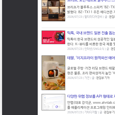
브리츠, 모던 레트로 블루투스 스피
브리츠가 블루투스 스피커 'BZ-TX1
밝혔다. BZ-TX11 우든 에디션은
2026/07/23 | 멀티미디어장비 | 글 :
편집
틱톡, 국내 브랜드 일본 진출 돕
틱톡이 한국 브랜드의 성공적인 일본
한다. K-뷰티를 비롯한 한국 제품 
2026/07/23 | 인터넷/SNS소식 | 글 :
편
테팔, '이지프라이 원적외선 에
글로벌 주방·가전 리딩 브랜드 테팔
현은 물론, 조리 편의성까지 높인 
2026/07/23 | 가전 | 글 :
편집부 기자
다양한 위협 정보를 API 형태로 제
안랩(대표 강석균, www.ahnlab
를 애플리케이션 프로그래밍 인터페이스(A
2026/07/23 | 기타디지탈 | 글 :
편집부 