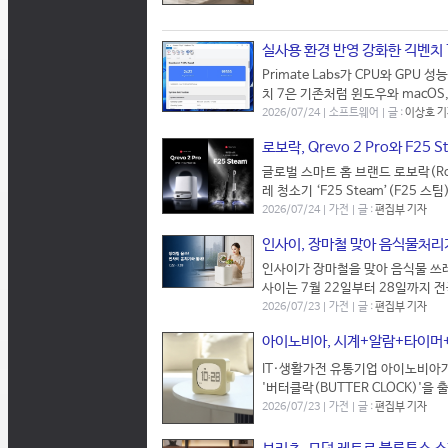
실사용 환경 반영 강화한 긱벤치 
Primate Labs가 CPU와 GPU
치 7은 기존처럼 윈도우와 macOS
2026/07/24 | 소프트웨어 | 글 :
이상호 
로보락, Qrevo 2 Pro와 F25
글로벌 스마트 홈 브랜드 로보락(Robo
레 청소기 ‘F25 Steam’(F25
2026/07/24 | 가전 | 글 :
편집부 기자
인사이, 장마철 맞아 음식물처리기
인사이가 장마철을 맞아 음식물 쓰레
사이는 7월 22일부터 28일까지 전
2026/07/23 | 가전 | 글 :
편집부 기자
아이노비아, 시계+알람+타이머+
IT·생활가전 유통기업 아이노비아가
'버터클락(BUTTER CLOCK)'을
2026/07/23 | 가전 | 글 :
편집부 기자