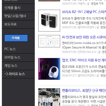
2026/07/28 | 자동차 | 글 :
편집부 기자
신제품 출시
브리츠 BZ-N1 2채널 PC 스피
핫딜/쇼핑/행사
브리츠가 클래식한 우드 디자인에 화이
MDF 우드 인클로저를 적용해 공진
보도자료
2026/07/28 | 멀티미디어장비 | 글 :
편집
AI 안전과 보안 위한 오픈 시큐어
엔비디아(www.nvidia.co.kr)
(Open Secure AI Allianc
PC 뉴스
2026/07/28 | 인터넷/SNS소식 | 글 :
편
모바일 뉴스
앱코, ENC 마이크 지원 유선 게이
게임 뉴스
앱코(대표 오광근)가 노이즈 캔슬링 
X23은 50mm 고감도 드라이버를
-> 라이프 뉴스
2026/07/27 | 멀티미디어장비 | 글 :
편집
벤틀리모터스, 최첨단 신규 페인
벤틀리모터스가 영국 왕실의 프린세스
공장을 공식 개관했다. 이번 시설은 벤틀