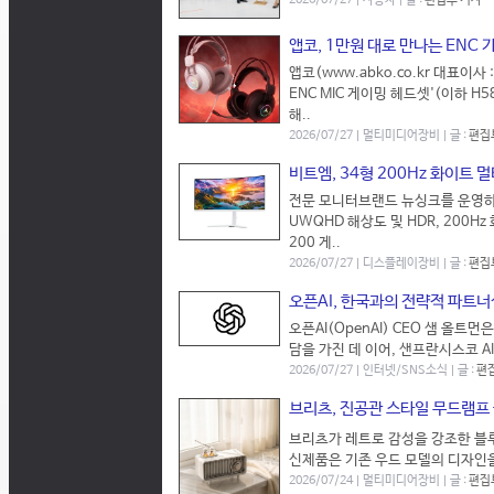
2026/07/27 | 자동차 | 글 :
편집부 기자
앱코, 1만원 대로 만나는 ENC 가
앱코(www.abko.co.kr 대표이사
ENC MIC 게이밍 헤드셋'(이하 
해..
2026/07/27 | 멀티미디어장비 | 글 :
편집
비트엠, 34형 200Hz 화이트 
전문 모니터브랜드 뉴싱크를 운영하는 
UWQHD 해상도 및 HDR, 200H
200 게..
2026/07/27 | 디스플레이장비 | 글 :
편집
오픈AI, 한국과의 전략적 파트너
오픈AI(OpenAI) CEO 샘 올
담을 가진 데 이어, 샌프란시스코 AI
2026/07/27 | 인터넷/SNS소식 | 글 :
편
브리츠, 진공관 스타일 무드램프 
브리츠가 레트로 감성을 강조한 블루
신제품은 기존 우드 모델의 디자인을
2026/07/24 | 멀티미디어장비 | 글 :
편집