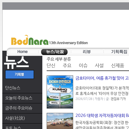
뉴스
주요 세부 분류
단신
주요
이슈
사설
신제품
금호타이어, 여름 휴가철 맞아 
단신뉴스
금호타이어(대표 정일택)가 본격적
로 휴게소에서 ‘타이어 무상 안전점
오늘의 주요뉴스
2026/07/28 | 자동차 | 글 :
편집부 기자
금주의 주요이슈
2026 대학생 자작자동차대회 B
사설(社說)
한국자동차공학회(회장: 정선경 한국
포토 뉴스
새만금자동차경주장에서 개최한 ‘202