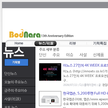
뉴스
주요 세부 분류
단신
주요
이슈
사설
신제품
이노스 27인치 4K WEEK 프
이노스 (http://innostv.co
단신뉴스
노스 27인치 4K WEEK' 프로모
구..
오늘의 주요뉴스
2026/07/22 | 디스플레이장비 | 글 :
편집
금주의 주요이슈
한국엡손, 5,200루멘 Full H
사설(社說)
한국엡손(이하, 엡손/www.epson
수요 확대에 대응하기 위해 5,200lm
포토 뉴스