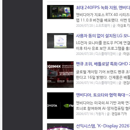
최대 240FPS 녹화 지원, 엔비디
엔비디아가 지포스 RTX 40 시리즈
앱 11.0.8 버전을 배포했다. 이
2026/07/20 | 소프트웨어 | 글 :
이상호 
사용자 동의 없이 설치된 LG 모니
LG전자 모니터를 윈도우 PC에 연
이후 타사 유료 보안 프로그램을 홍
2026/07/20 | 디스플레이장비 | 글 :
이상
벤큐 조위, 배틀로얄 특화 QHD 
글로벌 게이밍 기어 브랜드 벤큐 조위
한다고 16일 밝혔다. 신제품은 배틀로
2026/07/16 | 디스플레이장비 | 글 :
편집
엔비디아, 토요타와 협력 확대…자
엔비디아는 미국의 AI 기반 과학 연구 
트너로 참여하며 AI·양자컴퓨팅 협력
2026/07/16 | 자동차 | 글 :
편집부 기자
선익시스템, 'K-Display 2026