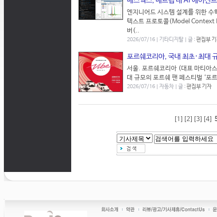
매스웍스, 매트랩 내 AI 에이전
엔지니어드 시스템 설계를 위한 수학
텍스트 프로토콜(Model Context
버(..
2026/07/16 | 기타디지탈 | 글 :
편집부 
포르쉐코리아, 국내 최초·최대 규
서울. 포르쉐코리아 (대표 마티아스
대 규모의 포르쉐 팬 페스티벌 ‘포르쉐 바
2026/07/16 | 자동차 | 글 :
편집부 기자
[1]
[2]
[3]
[4]