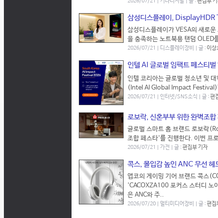
2026/07/21 | 기타디지탈 | 글 :
편집부 
삼성디스플레이, DisplayHDR T
삼성디스플레이가 VESA의 새로운 고휘도
을 충족하는 노트북용 탠덤 OLED를
2026/07/21 | 디스플레이장비 | 글 :
이상
인텔 AI 글로벌 임팩트 페스티벌
인텔 코리아는 글로벌 청소년 및 대학
(Intel AI Global Impact F
2026/07/21 | 인터넷/SNS소식 | 글 :
편
로보락, 신혼부부 위한 완벽조합
글로벌 스마트 홈 브랜드 로보락(Ro
조합 페스타'를 진행한다. 이번 프로
2026/07/21 | 가전 | 글 :
편집부 기자
콕스, 몰입감 높인 ANC 무선 헤드
앱코의 게이밍 기어 브랜드 콕스(C
'CACOXZA100 포커스 스터디 노
은 ANC와 주..
2026/07/20 | 멀티미디어장비 | 글 :
편집