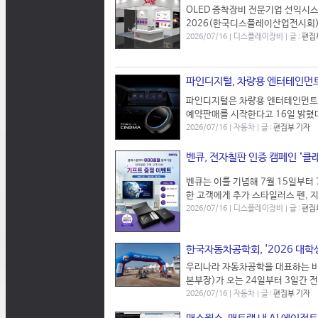
OLED 증착장비 전문기업 선익시스템
2026(한국디스플레이산업전시회)'에
2026/07/16 | 디스플레이장비 | 글 :
편집
파인디지털, 차량용 엔터테인먼트
파인디지털은 차량용 엔터테인먼트 기기
예약판매를 시작한다고 16일 밝혔다
2026/07/16 | 자동차 | 글 :
편집부 기자
벤큐, 전자칠판 인증 캠페인 ‘클
벤큐는 이를 기념해 7월 15일부터
한 고객에게 추가 스타일러스 펜, 
2026/07/16 | 디스플레이장비 | 글 :
편집
한국자동차공학회, '2026 대학
우리나라 자동차공학을 대표하는 
본부장)가 오는 24일부터 3일간 
2026/07/16 | 자동차 | 글 :
편집부 기자