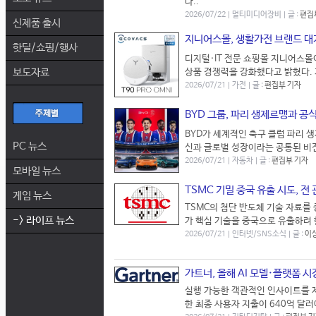
다..
2026/07/22 | 멀티미디어장비 | 글 :
편집
신제품 출시
지니어스몰, 생활가전 브랜드 대
핫딜/쇼핑/행사
디지털·IT 전문 쇼핑몰 지니어스
보도자료
상품 경쟁력을 강화했다고 밝혔다. 지
2026/07/21 | 가전 | 글 :
편집부 기자
BYD 그룹, 파리 생제르맹과 공
BYD가 세계적인 축구 클럽 파리 
PC 뉴스
신과 글로벌 성장이라는 공통된 비전
2026/07/21 | 자동차 | 글 :
편집부 기자
모바일 뉴스
TSMC 기밀 중국 유출 시도, 
게임 뉴스
TSMC의 첨단 반도체 기술 자료를
-> 라이프 뉴스
가 핵심 기술을 중국으로 유출하려 
2026/07/21 | 인터넷/SNS소식 | 글 :
이
가트너, 올해 AI 모델·플랫폼 시
실행 가능한 객관적인 인사이트를 제공
한 최종 사용자 지출이 640억 달러에