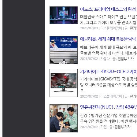
이노스, 프리미엄 데스크의 완성 ‘
대한민국 스마트 라이프 전문 브랜드인 
가, 그리고 게이머 모두를 만족시킬 프리
2026/07/03 | 디스플레이장비 | 글 :
편집
에브리봇, 세계 최대 로봇올림픽 '
에브리봇이 세계 최대 규모의 AI·로
글로벌 협력 확대에 나선다. 에브리
2026/07/02 | 자동차 | 글 :
편집부 기자
기가바이트 4K QD-OLED 게
기가바이트(GIGABYTE) 국내 공
밍 모니터 3종을 대상으로 특별 할인
모..
2026/07/02 | 디스플레이장비 | 글 :
편집
엔유씨전자(NUC), 창립 48주년
건강주방가전 전문기업 ㈜엔유씨전자
근속 임직원을 격려했다. 이번 행사
2026/07/02 | 가전 | 글 :
편집부 기자