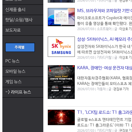
2026/07/03 | 기타디지탈 | 글 :
편집부 
신제품 출시
MS, 브라우저와 코파일럿 기반 
마이크로소프트가 Copilot과 에이
핫딜/쇼핑/행사
황이 유출 영상을 통해 확인됐다. 윈
2026/07/03 | 소프트웨어 | 글 :
이상호 
보도자료
삼성·SK하이닉스, AI 메모리 주
삼성전자와 SK하이닉스가 한국 내 
에 따르면 삼성전자와 SK하이닉스는 
2026/07/03 | 기타디지탈 | 글 :
이상호 
PC 뉴스
KARA, 장애인·여성 운전자 대
모바일 뉴스
대한자동차경주협회(KARA, 협회장 
게임 뉴스
KARA는 장애인들의 모터스포츠 체험
2026/07/03 | 자동차 | 글 :
편집부 기자
-> 라이프 뉴스
T1, ‘LCK팀 로드쇼: T1 홈그라
글로벌 e스포츠 엔터테인먼트 기업 T1 
로드쇼: T1 홈그라운드’(이하: T1 
2026/07/03 | 기타디지탈 | 글 :
편집부 