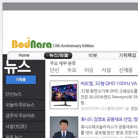
뉴스
주요 세부 분류
단신
주요
이슈
사설
신제품
비트엠, 32형 QHD 100Hz VA
32형 화면크기에 QHD 고해상도를
단신뉴스
전문 모니터브랜드 Newsync와 SM
형..
오늘의 주요뉴스
2026/07/06 | 디스플레이장비 | 글 :
편집
금주의 주요이슈
휴니드 김영호 공동대표 선임, 방
사설(社說)
휴니드테크놀러지스가 공동대표이사
를 낸다. 글로벌 방산·항공 전문기
포토 뉴스