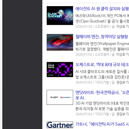
에이전트 AI 원 클릭 설치와 실행,
애즈락(ASRock)이 개인 PC에서
셋(Claw Quickset)’을 공식 출
2026/07/02 | 소프트웨어 | 글 :
이상호 
월페이퍼 엔진, 창작마당 실행형
월페이퍼 엔진(Wallpaper Eng
하기로 결정했다. 개발진은 월페이퍼 
2026/07/02 | 소프트웨어 | 글 :
이상호 
오케스트로, 역대 최대 규모 테크 컨
AI 시대 클라우드의 새로운 질서를
업 오케스트로 그룹(의장 김민준)은 
2026/07/02 | 기타디지탈 | 글 :
편집부 
엔닷라이트·한국전력공사, ‘오픈이
봇 AI..
3D AI 기업 엔닷라이트(대표 박
환과 피지컬 AI 로봇 기술 실증을 
2026/07/02 | 기타디지탈 | 글 :
편집부 
가트너, “에이전틱 AI가 SaaS