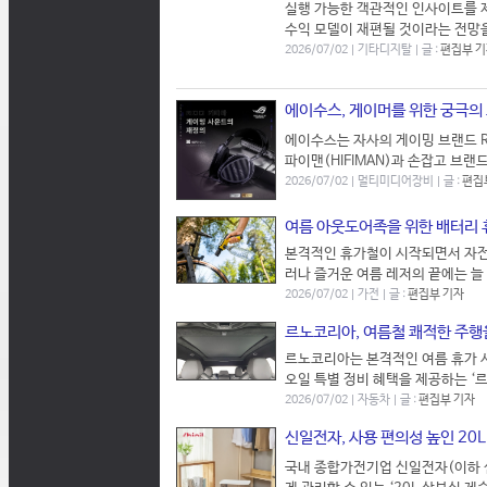
실행 가능한 객관적인 인사이트를 제
수익 모델이 재편될 것이라는 전망을 
2026/07/02 | 기타디지탈 | 글 :
편집부 
에이수스, 게이머를 위한 궁극의 오
에이수스는 자사의 게이밍 브랜드 ROG
파이맨(HIFIMAN)과 손잡고 브랜드
2026/07/02 | 멀티미디어장비 | 글 :
편집
여름 아웃도어족을 위한 배터리 휴대
본격적인 휴가철이 시작되면서 자전거
러나 즐거운 여름 레저의 끝에는 늘
2026/07/02 | 가전 | 글 :
편집부 기자
르노코리아, 여름철 쾌적한 주행을
르노코리아는 본격적인 여름 휴가 
오일 특별 정비 혜택을 제공하는 ‘르
2026/07/02 | 자동차 | 글 :
편집부 기자
신일전자, 사용 편의성 높인 20
국내 종합가전기업 신일전자(이하 