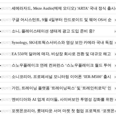
지 담은 ‘헤리티지 에디션 컬렉션’ 공개
셰에라자드, Meze Audio(메제 오디오) 'ARTA' 국내 정식 출시
[02/07]
구글 어시스턴트, 9월 4일부터 안드로이드 및 웨어 OS서 순
[02/07]
차 서비스 종료
소니, 플레이스테이션 생태계 광고 도입 준비 중?
[02/07]
Synology, SK네트웍스서비스와 영상 보안 카메라 국내 독점
[02/07]
판매 파트너십 체결
EA 550억 달러에 매각, 비상장 회사로 전환 및 대규모 해고
[02/07]
전망
스노우플레이크 연례 컨퍼런스 ‘스노우플레이크 월드 투어
[02/07]
서울’ 개최
소니코리아, 프로페셔널 모니터링 이어폰 ‘IER-M500’ 출시
[02/07]
가민, 트레이닝 플랫폼 '트레이닝픽스' 및 '트레인히로익' 인
[02/07]
수로 선수와 코치에 맞춤형 훈련 지원 확대
엔비디아와 AI 업계 리더들, 사이버보안 투명성 강화를 위한
[02/07]
SAFE 가이드라인 제안
포켓몬코리아, 롯데타운 서머 마켓 첫 협업 프로젝트 ‘포켓몬
[02/07]