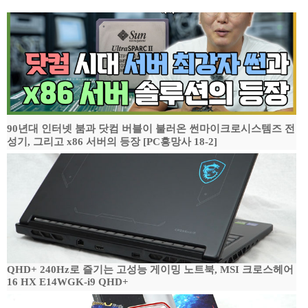
90년대 인터넷 붐과 닷컴 버블이 불러온 썬마이크로시스템즈 전
성기, 그리고 x86 서버의 등장 [PC흥망사 18-2]
QHD+ 240Hz로 즐기는 고성능 게이밍 노트북, MSI 크로스헤어
16 HX E14WGK-i9 QHD+