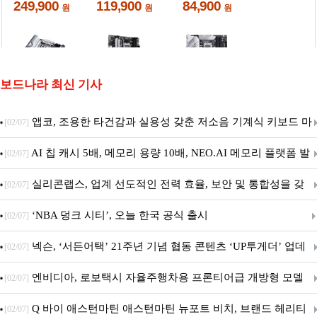
보드나라 최신 기사
앱코, 조용한 타건감과 실용성 갖춘 저소음 기계식 키보드 마
[02/07]
우스 세트 'KM580' 출시
AI 칩 캐시 5배, 메모리 용량 10배, NEO.AI 메모리 플랫폼 발
[02/07]
표
실리콘랩스, 업계 선도적인 전력 효율, 보안 및 통합성을 갖
[02/07]
춘 초저전력 블루투스 LE SoC ‘BG2B’ 공개
‘NBA 덩크 시티’, 오늘 한국 공식 출시
[02/07]
넥슨, ‘서든어택’ 21주년 기념 협동 콘텐츠 ‘UP투게더’ 업데
[02/07]
이트
엔비디아, 로보택시 자율주행차용 프론티어급 개방형 모델
[02/07]
‘알파마요 2 슈퍼’ 상업적 이용 가능
Q 바이 애스턴마틴 애스턴마틴 뉴포트 비치, 브랜드 헤리티
[02/07]