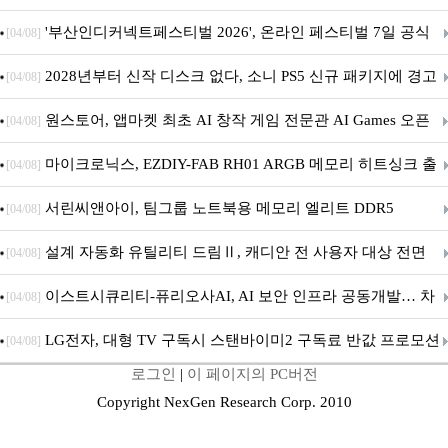
퍼 대기
'부산인디커넥트페스티벌 2026', 온라인 페스티벌 7일 공식
[04/08]
개막... 22일간 진행
2028년부터 신작 디스크 없다, 소니 PS5 신규 패키지에 경고
[04/08]
문 추가
원스토어, 앱마켓 최초 AI 창작 게임 전문관 AI Games 오픈
[04/08]
마이크로닉스, EZDIY-FAB RH01 ARGB 메모리 히트싱크 출
[04/08]
시
서린씨앤아이, 팀그룹 노트북용 메모리 엘리트 DDR5
[04/08]
5600MHz 16GB 출시
설계 자동화 유틸리티 드림Ⅱ, 캐디안 전 사용자 대상 전면
[04/08]
무상 배포
이스트시큐리티-퓨리오사AI, AI 보안 인프라 공동개발… 차
[04/08]
세대 AI 보안 플랫폼 구축
LG전자, 대형 TV 구독시 스탠바이미2 구독료 반값 프로모션
[04/08]
로그인
|
이 페이지의 PC버전
Copyright NexGen Research Corp. 2010