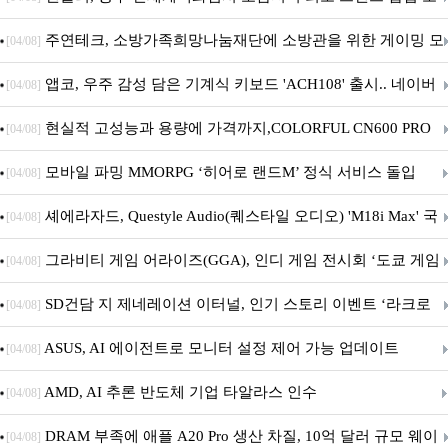
픈
주연테크, 소방가족희망나눔재단에 소방관을 위한 게이밍 모
[04/08]
니터·스마트 펫 침대 기부
앱코, 우주 감성 담은 기계식 키보드 'ACH108' 출시.. 네이버
[04/08]
브랜드데이 기획전 진행
현실적 고성능과 용량에 가격까지,COLORFUL CN600 PRO
[04/08]
M.2 NVMe 디앤디컴 1TB
모바일 파밍 MMORPG ‘히어로 랜드M’ 정식 서비스 돌입
[04/08]
셰에라자드, Questyle Audio(퀘스타일 오디오) 'M18i Max' 국
[04/08]
내 정식 출시
그라비티 게임 어라이즈(GGA), 인디 게임 전시회 ‘도쿄 게임
[04/08]
던전 13’ 참가!
SD건담 지 제네레이션 이터널, 인기 스토리 이벤트 ‘라크로
[04/08]
아의 용사’ 재개최 및 풍성한 기념 이벤트 실시!
ASUS, AI 에이전트로 모니터 설정 제어 가능 업데이트
[04/08]
AMD, AI 추론 반도체 기업 타알라스 인수
[04/08]
DRAM 부족에 애플 A20 Pro 생산 차질, 10억 달러 규모 웨이
[04/08]