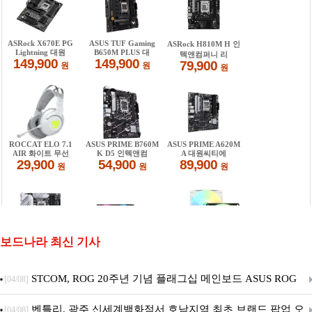
보드나라 최신 기사
STCOM, ROG 20주년 기념 플래그십 메인보드 ASUS ROG
[04/08]
Crosshair X870E EDITION 20 국내 출시 예정
벤틀리, 광주 신세계백화점서 호남지역 최초 브랜드 팝업 오
[04/08]