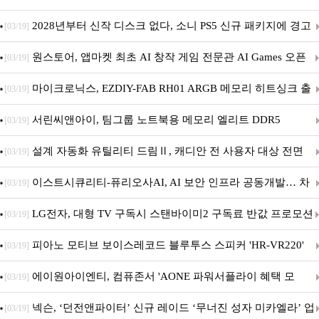
개막... 22일간 진행
2028년부터 신작 디스크 없다, 소니 PS5 신규 패키지에 경고
[03/19]
문 추가
원스토어, 앱마켓 최초 AI 창작 게임 전문관 AI Games 오픈
[03/19]
마이크로닉스, EZDIY-FAB RH01 ARGB 메모리 히트싱크 출
[03/19]
시
서린씨앤아이, 팀그룹 노트북용 메모리 엘리트 DDR5
[03/19]
5600MHz 16GB 출시
설계 자동화 유틸리티 드림Ⅱ, 캐디안 전 사용자 대상 전면
[03/19]
무상 배포
이스트시큐리티-퓨리오사AI, AI 보안 인프라 공동개발… 차
[03/19]
세대 AI 보안 플랫폼 구축
LG전자, 대형 TV 구독시 스탠바이미2 구독료 반값 프로모션
[03/19]
피아노 모티브 보이스레코드 블루투스 스피커 'HR-VR220'
[03/19]
출시
에이원아이엔티, 컴퓨존서 'AONE 파워서플라이 혜택 모
[03/19]
음.ZIP' 이벤트 진행
넥슨, ‘던전앤파이터’ 신규 레이드 ‘무너진 성자 미카엘라’ 업
[03/19]