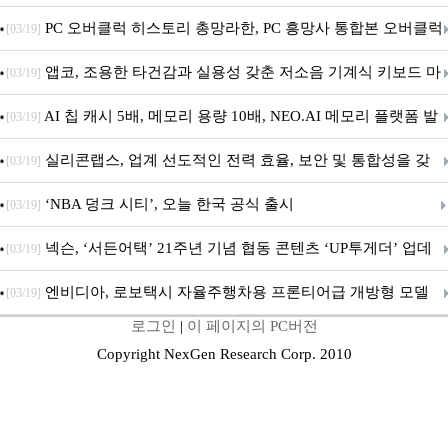
데이트!
PC 오버클럭 히스토리 총망라한, PC 흥망사 통합본 오버클럭
[03/19]
특집(1-4편)
앱코, 조용한 타건감과 실용성 갖춘 저소음 기계식 키보드 마
[03/19]
우스 세트 'KM580' 출시
AI 칩 캐시 5배, 메모리 용량 10배, NEO.AI 메모리 플랫폼 발
[03/19]
표
실리콘랩스, 업계 선도적인 전력 효율, 보안 및 통합성을 갖
[03/19]
춘 초저전력 블루투스 LE SoC ‘BG2B’ 공개
‘NBA 덩크 시티’, 오늘 한국 공식 출시
[03/19]
넥슨, ‘서든어택’ 21주년 기념 협동 콘텐츠 ‘UP투게더’ 업데
[03/19]
이트
엔비디아, 로보택시 자율주행차용 프론티어급 개방형 모델
[03/19]
로그인
|
이 페이지의 PC버전
‘알파마요 2 슈퍼’ 상업적 이용 가능
Copyright NexGen Research Corp. 2010