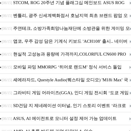
STCOM, ROG 20주년 기념 플래그십 메인보드 ASUS ROG
[06/15]
Crosshair X870E EDITION 20 국내 출시 예정
벤틀리, 광주 신세계백화점서 호남지역 최초 브랜드 팝업 오
[06/15]
픈
주연테크, 소방가족희망나눔재단에 소방관을 위한 게이밍 모
[06/15]
니터·스마트 펫 침대 기부
앱코, 우주 감성 담은 기계식 키보드 'ACH108' 출시.. 네이버
[06/15]
브랜드데이 기획전 진행
현실적 고성능과 용량에 가격까지,COLORFUL CN600 PRO
[06/15]
M.2 NVMe 디앤디컴 1TB
모바일 파밍 MMORPG ‘히어로 랜드M’ 정식 서비스 돌입
[06/15]
셰에라자드, Questyle Audio(퀘스타일 오디오) 'M18i Max' 국
[06/15]
내 정식 출시
그라비티 게임 어라이즈(GGA), 인디 게임 전시회 ‘도쿄 게임
[06/15]
던전 13’ 참가!
SD건담 지 제네레이션 이터널, 인기 스토리 이벤트 ‘라크로
[06/15]
아의 용사’ 재개최 및 풍성한 기념 이벤트 실시!
ASUS, AI 에이전트로 모니터 설정 제어 가능 업데이트
[06/15]