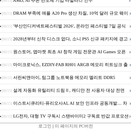
AMD, AI 추론 반도체 기업 타알라스 인수
[06/15]
DRAM 부족에 애플 A20 Pro 생산 차질, 10억 달러 규모 웨이
[06/15]
퍼 대기
'부산인디커넥트페스티벌 2026', 온라인 페스티벌 7일 공식
[06/15]
개막... 22일간 진행
2028년부터 신작 디스크 없다, 소니 PS5 신규 패키지에 경고
[06/15]
문 추가
원스토어, 앱마켓 최초 AI 창작 게임 전문관 AI Games 오픈
[06/15]
마이크로닉스, EZDIY-FAB RH01 ARGB 메모리 히트싱크 출
[06/15]
시
서린씨앤아이, 팀그룹 노트북용 메모리 엘리트 DDR5
[06/15]
5600MHz 16GB 출시
설계 자동화 유틸리티 드림Ⅱ, 캐디안 전 사용자 대상 전면
[06/15]
무상 배포
이스트시큐리티-퓨리오사AI, AI 보안 인프라 공동개발… 차
[06/15]
세대 AI 보안 플랫폼 구축
LG전자, 대형 TV 구독시 스탠바이미2 구독료 반값 프로모션
[06/15]
로그인
|
이 페이지의 PC버전