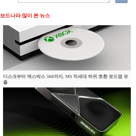
보드나라 많이 본 뉴스
디스크부터 엑스박스 360까지, MS 차세대 하위 호환 로드맵 유
출