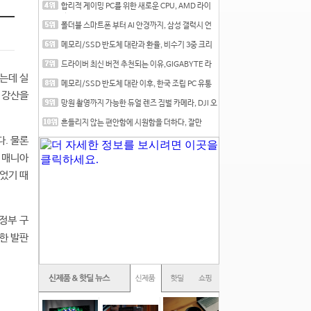
합리적 게이밍 PC를 위한 새로운 CPU, AMD 라이
젠 7 7700
폴더블 스마트폰 부터 AI 안경까지, 삼성 갤럭시 언
팩 20
메모리/SSD 반도체 대란과 환율, 비수기 3중 크리
를 맞는
드라이버 최신 버전 추천되는 이유,GIGABYTE 라
데온 RX 7
는데 실
메모리/SSD 반도체 대란 이후, 한국 조립 PC 유통
 강산을
시장은
망원 촬영까지 가능한 듀얼 렌즈 짐벌 카메라, DJI 오
즈
흔들리지 않는 편안함에 시원함을 더하다, 잘만
CNPS12X
다. 물론
C 매니아
었기 때
정부 구
한 발판