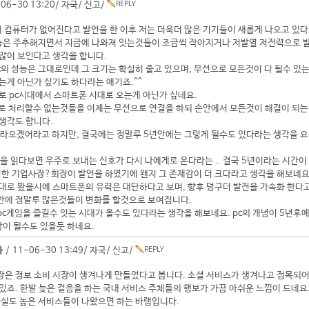
06-30 13:20/
자국
/
신고
/
 컴퓨터가 없어진다고 발언을 한 이후 저는 더욱더 많은 기기들이 새롭게 나오고 있다
성능은 주추해지면서 지금에 나와져 잇는것들이 조금씩 작아지거나 저발열 저전력으로 
많이 보인다고 생각을 합니다.
c의 성능은 그대로인데 그 크기는 확실히 줄고 있으며, 무선으로 모든것이 다 될수 있
는게 아닌가 싶기도 하다라는 애기죠.^^
로 pc시대에서 스마트폰 시대로 오는게 아닌가 싶네요.
로 처리할수 없는것들을 이제는 무선으로 연결을 하되 손안에서 모든것이 해결이 되는
생각도 합니다.
따라오겠어라고 하지만, 결국에는 정말루 5년안에는 그렇게 될수도 있다라는 생각을 
)을 읽다보면 우주로 보내는 신호가 다시 나에게로 온다라는 .. 결국 5년이라는 시간이
명한 기업사장?회장이 발언을 하였기에 왠지 그 존재감이 더 크다라고 생각을 해보네요
대로 봤을시에 스마트폰의 유력은 대단하다고 보며, 향후 덩구더 발전을 가속화 한다고 
안에 정말루 많은것들이 변화를 할것으로 보여집니다.
c게임을 즐길수 잇는 시대가 올수도 있다라는 생각을 해보네요. pc의 개념이 5년후
이 될수도 있을듯 하네요.
자
/ 11-06-30 13:49/
자국
/
신고
/
은 정보 소비 시장이 생겨나게 만들었다고 봅니다. 소셜 서비스가 생겨나고 접목되어 
있죠. 한발 늦은 걸음을 하는 국내 서비스 주체들의 행보가 가끔 아쉬운 느낌이 드네요.
충실도 높은 서비스들이 나왔으면 하는 바램입니다.