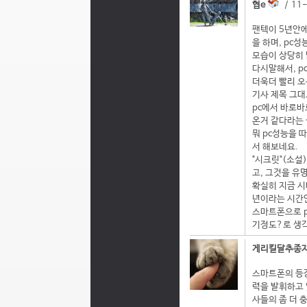
협e
/ 11-
팬텍이 5년안에
을 하며, pc
모습이 상당히 
다시말해서, p
더욱더 빨리 오
기사 제목 그대
pc에서 바로바
온거 같다라는 
뭐 pc성능을 
서 해보네요.
"시크릿"(소설
고, 그것을 유
확실히 지금 시
년이라는 시간
스마트폰으로 p
기정도?로 생각
게리킬달추종
스마트폰의 등장
력을 발휘하고 
사들의 좀 더 