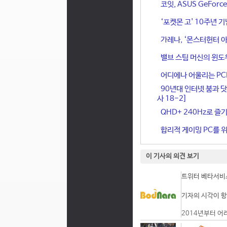
코잇, ASUS GeFor
‘포켓몬 고' 10주년 
가레나, ‘몬스터헌터 아
밸브 스팀 머신의 윈도
어디에나 어울리는 PCIe 
90년대 인터넷 붐과 닷
사 18-2]
QHD+ 240Hz로 즐기
합리적 게이밍 PC를 위한
이 기사의 의견 보기
트위터 베타서비스
기자의 시각이 항
2014년부터 어