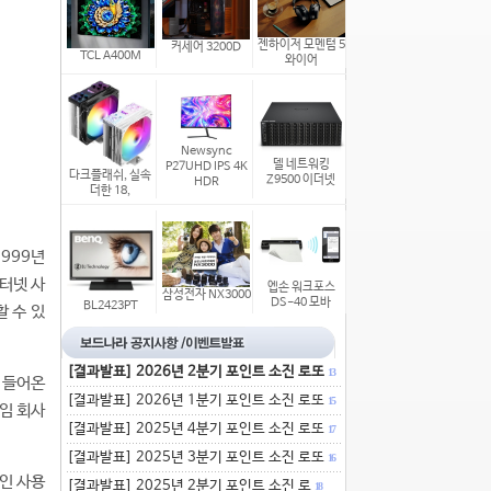
젠하이저 모멘텀 5
커세어 3200D
TCL A400M
와이어
Newsync
델 네트워킹
P27UHD IPS 4K
다크플래쉬, 실속
Z9500 이더넷
HDR
더한 18,
999년
터넷 사
엡손 워크포스
삼성전자 NX3000
DS-40 모바
BL2423PT
 수 있
[결과발표] 2026년 2분기 포인트 소진 로또
13
 들어온
[결과발표] 2026년 1분기 포인트 소진 로또
15
임 회사
[결과발표] 2025년 4분기 포인트 소진 로또
17
[결과발표] 2025년 3분기 포인트 소진 로또
16
인 사용
[결과발표] 2025년 2분기 포인트 소진 로
18