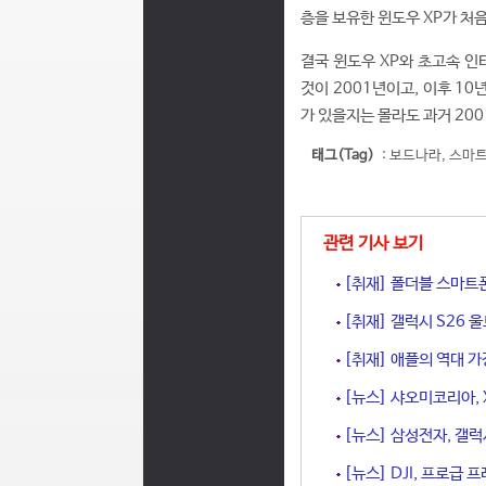
층을 보유한 윈도우 XP가 처음
결국 윈도우 XP와 초고속 
것이 2001년이고, 이후 1
가 있을지는 몰라도 과거 200
태그(Tag)
:
보드나라
,
스마
관련 기사 보기
[취재] 폴더블 스마트폰
[취재] 갤럭시 S26 
[취재] 애플의 역대 가
[뉴스] 샤오미코리아, X
[뉴스] 삼성전자, 갤럭시
[뉴스] DJI, 프로급 프