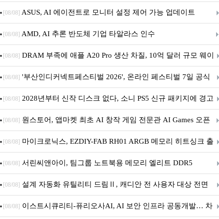
아의 용사’ 재개최 및 풍성한 기념 이벤트 실시!
ASUS, AI 에이전트로 모니터 설정 제어 가능 업데이트
[08/08]
AMD, AI 추론 반도체 기업 타알라스 인수
[08/08]
DRAM 부족에 애플 A20 Pro 생산 차질, 10억 달러 규모 웨이
[08/08]
퍼 대기
'부산인디커넥트페스티벌 2026', 온라인 페스티벌 7일 공식
[08/08]
개막... 22일간 진행
2028년부터 신작 디스크 없다, 소니 PS5 신규 패키지에 경고
[08/08]
문 추가
원스토어, 앱마켓 최초 AI 창작 게임 전문관 AI Games 오픈
[08/08]
마이크로닉스, EZDIY-FAB RH01 ARGB 메모리 히트싱크 출
[08/08]
시
서린씨앤아이, 팀그룹 노트북용 메모리 엘리트 DDR5
[08/08]
5600MHz 16GB 출시
설계 자동화 유틸리티 드림Ⅱ, 캐디안 전 사용자 대상 전면
[08/08]
무상 배포
이스트시큐리티-퓨리오사AI, AI 보안 인프라 공동개발… 차
[08/08]