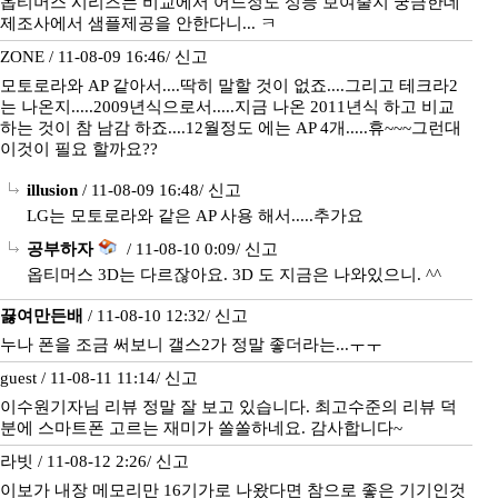
옵티머스 시리즈는 비교에서 어느정도 성능 보여줄지 궁금한데
제조사에서 샘플제공을 안한다니... ㅋ
ZONE / 11-08-09 16:46/
신고
모토로라와 AP 같아서....딱히 말할 것이 없죠....그리고 테크라2
는 나온지.....2009년식으로서.....지금 나온 2011년식 하고 비교
하는 것이 참 남감 하죠....12월정도 에는 AP 4개.....휴~~~그런대
이것이 필요 할까요??
illusion
/ 11-08-09 16:48/
신고
LG는 모토로라와 같은 AP 사용 해서.....추가요
공부하자
/ 11-08-10 0:09/
신고
옵티머스 3D는 다르잖아요. 3D 도 지금은 나와있으니. ^^
끓여만든배
/ 11-08-10 12:32/
신고
누나 폰을 조금 써보니 갤스2가 정말 좋더라는...ㅜㅜ
guest / 11-08-11 11:14/
신고
이수원기자님 리뷰 정말 잘 보고 있습니다. 최고수준의 리뷰 덕
분에 스마트폰 고르는 재미가 쏠쏠하네요. 감사합니다~
라빗 / 11-08-12 2:26/
신고
이보가 내장 메모리만 16기가로 나왔다면 참으로 좋은 기기인것