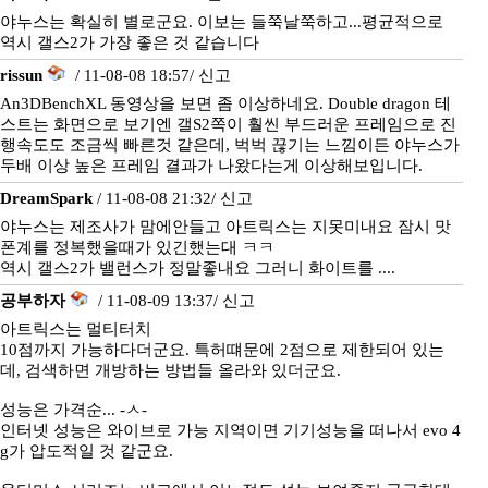
야누스는 확실히 별로군요. 이보는 들쭉날쭉하고...평균적으로
역시 갤스2가 가장 좋은 것 같습니다
rissun
/ 11-08-08 18:57/
신고
An3DBenchXL 동영상을 보면 좀 이상하네요. Double dragon 테
스트는 화면으로 보기엔 갤S2쪽이 훨씬 부드러운 프레임으로 진
행속도도 조금씩 빠른것 같은데, 벅벅 끊기는 느낌이든 야누스가
두배 이상 높은 프레임 결과가 나왔다는게 이상해보입니다.
DreamSpark
/ 11-08-08 21:32/
신고
야누스는 제조사가 맘에안들고 아트릭스는 지못미내요 잠시 맛
폰계를 정복했을때가 있긴했는대 ㅋㅋ
역시 갤스2가 밸런스가 정말좋내요 그러니 화이트를 ....
공부하자
/ 11-08-09 13:37/
신고
아트릭스는 멀티터치
10점까지 가능하다더군요. 특허떄문에 2점으로 제한되어 있는
데, 검색하면 개방하는 방법들 올라와 있더군요.
성능은 가격순... -ㅅ-
인터넷 성능은 와이브로 가능 지역이면 기기성능을 떠나서 evo 4
g가 압도적일 것 같군요.