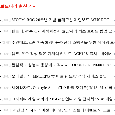
보드나라 최신 기사
STCOM, ROG 20주년 기념 플래그십 메인보드 ASUS ROG
[08/08]
Crosshair X870E EDITION 20 국내 출시 예정
벤틀리, 광주 신세계백화점서 호남지역 최초 브랜드 팝업 오
[08/08]
픈
주연테크, 소방가족희망나눔재단에 소방관을 위한 게이밍 모
[08/08]
니터·스마트 펫 침대 기부
앱코, 우주 감성 담은 기계식 키보드 'ACH108' 출시.. 네이버
[08/08]
브랜드데이 기획전 진행
현실적 고성능과 용량에 가격까지,COLORFUL CN600 PRO
[08/08]
M.2 NVMe 디앤디컴 1TB
모바일 파밍 MMORPG ‘히어로 랜드M’ 정식 서비스 돌입
[08/08]
셰에라자드, Questyle Audio(퀘스타일 오디오) 'M18i Max' 국
[08/08]
내 정식 출시
그라비티 게임 어라이즈(GGA), 인디 게임 전시회 ‘도쿄 게임
[08/08]
던전 13’ 참가!
SD건담 지 제네레이션 이터널, 인기 스토리 이벤트 ‘라크로
[08/08]