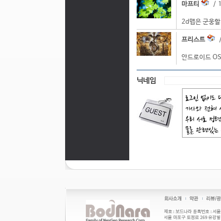
마프티
/ 1
2d맵은 군웅할
프리스트
/
안드로이드 OS
닉네임