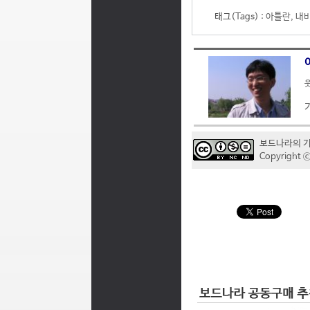
태그(Tags) :
아틀란
,
내
웃
보드나라의 
Copyrigh