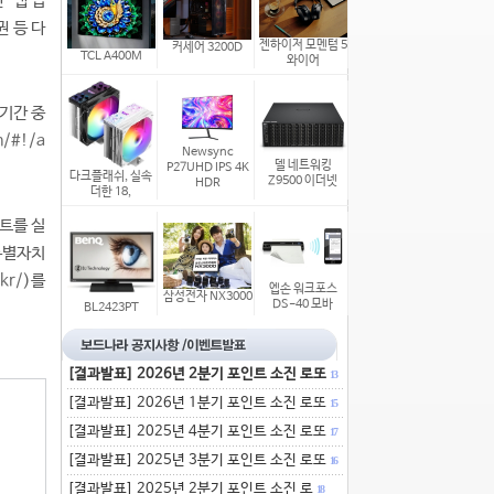
 앱 업
 등 다
젠하이저 모멘텀 5
커세어 3200D
TCL A400M
와이어
 기간 중
m/#!/a
Newsync
델 네트워킹
P27UHD IPS 4K
다크플래쉬, 실속
Z9500 이더넷
HDR
더한 18,
이트를 실
특별자치
kr/
)를
엡손 워크포스
삼성전자 NX3000
DS-40 모바
BL2423PT
[결과발표] 2026년 2분기 포인트 소진 로또
13
[결과발표] 2026년 1분기 포인트 소진 로또
15
[결과발표] 2025년 4분기 포인트 소진 로또
17
[결과발표] 2025년 3분기 포인트 소진 로또
16
[결과발표] 2025년 2분기 포인트 소진 로
18