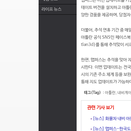
맵퍼스는 이번 업데이트를 기념
데이트 버전을 설치하고 아틀란
라이프 뉴스
양한 경품을 제공하며, 당첨자
더불어, 추석 연휴 기간 중 매
아틀란 공식 SNS인 페이스북
tlan3d
)를 통해 추석맞이 서
한편, 맵퍼스는 추석을 맞아 자
시한다. 이번 업데이트는 전국
시의 기존 주소 체계 등을 보
통해 지도 업데이트가 가능하
태그(Tag)
:
아틀란
,
내비게
관련 기사 보기
[뉴스] 화물차 내비 아
[뉴스] 맵퍼스-한국도