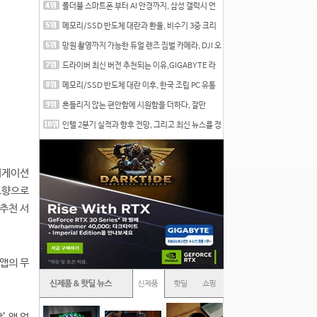
폴더블 스마트폰 부터 AI 안경까지, 삼성 갤럭시 언
팩 20
메모리/SSD 반도체 대란과 환율, 비수기 3중 크리
를 맞는
망원 촬영까지 가능한 듀얼 렌즈 짐벌 카메라, DJI 오
즈
드라이버 최신 버전 추천되는 이유,GIGABYTE 라
데온 RX 7
메모리/SSD 반도체 대란 이후, 한국 조립 PC 유통
시장은
흔들리지 않는 편안함에 시원함을 더하다, 잘만
CNPS12X
인텔 2분기 실적과 향후 전망, 그리고 최신 뉴스를 정
리
비게이션
고향으로
추천 서
 앱의 무