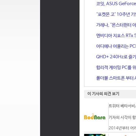
코잇, ASUS GeFor
‘포켓몬 고' 10주년 
가레나, ‘몬스터헌터 아
엔비디아 지포스 RTx 
어디에나 어울리는 PCIe 
QHD+ 240Hz로 즐기
합리적 게이밍 PC를 위한
폴더블 스마트폰 부터 A
이 기사의 의견 보기
트위터 베타서비스
기자의 시각이 항
2014년부터 어