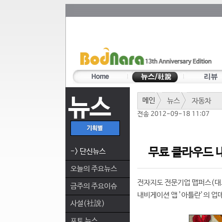
뉴스
메인
뉴스
자동차
전송 2012-09-18 11:07
무료 클라우드 
-> 단신뉴스
오늘의 주요뉴스
전자지도 전문기업 맵퍼스(대표 
금주의 주요이슈
내비게이션 앱 ’아틀란’의 업
사설(社說)
포토 뉴스