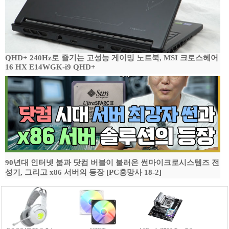
QHD+ 240Hz로 즐기는 고성능 게이밍 노트북, MSI 크로스헤어
16 HX E14WGK-i9 QHD+
90년대 인터넷 붐과 닷컴 버블이 불러온 썬마이크로시스템즈 전
성기, 그리고 x86 서버의 등장 [PC흥망사 18-2]