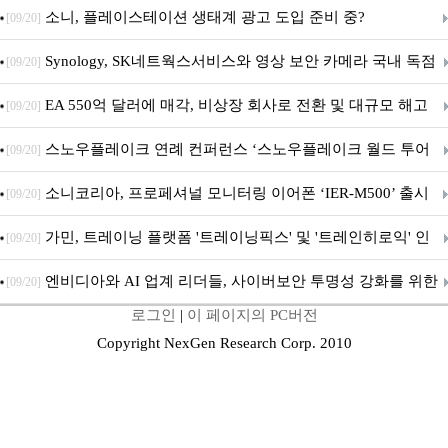
차 서비스 종료
소니, 플레이스테이션 생태계 광고 도입 준비 중?
[09/20]
Synology, SK네트웍스서비스와 영상 보안 카메라 국내 독점
[09/20]
판매 파트너십 체결
EA 550억 달러에 매각, 비상장 회사로 전환 및 대규모 해고
[09/20]
전망
스노우플레이크 연례 컨퍼런스 ‘스노우플레이크 월드 투어
[09/20]
서울’ 개최
소니코리아, 프로페셔널 모니터링 이어폰 ‘IER-M500’ 출시
[09/20]
가민, 트레이닝 플랫폼 '트레이닝픽스' 및 '트레인히로익' 인
[09/20]
수로 선수와 코치에 맞춤형 훈련 지원 확대
엔비디아와 AI 업계 리더들, 사이버보안 투명성 강화를 위한
[09/20]
로그인
|
이 페이지의 PC버전
SAFE 가이드라인 제안
Copyright NexGen Research Corp. 2010