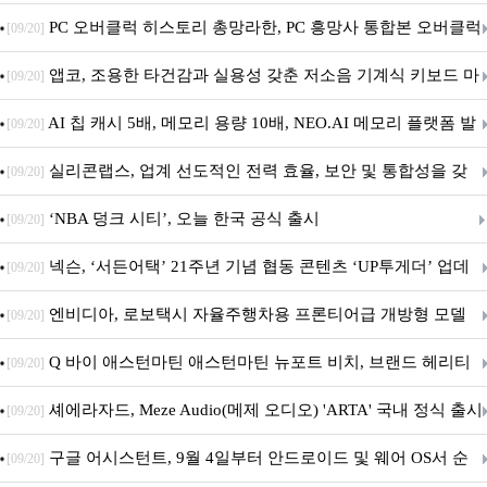
데이트!
PC 오버클럭 히스토리 총망라한, PC 흥망사 통합본 오버클럭
[09/20]
특집(1-4편)
앱코, 조용한 타건감과 실용성 갖춘 저소음 기계식 키보드 마
[09/20]
우스 세트 'KM580' 출시
AI 칩 캐시 5배, 메모리 용량 10배, NEO.AI 메모리 플랫폼 발
[09/20]
표
실리콘랩스, 업계 선도적인 전력 효율, 보안 및 통합성을 갖
[09/20]
춘 초저전력 블루투스 LE SoC ‘BG2B’ 공개
‘NBA 덩크 시티’, 오늘 한국 공식 출시
[09/20]
넥슨, ‘서든어택’ 21주년 기념 협동 콘텐츠 ‘UP투게더’ 업데
[09/20]
이트
엔비디아, 로보택시 자율주행차용 프론티어급 개방형 모델
[09/20]
‘알파마요 2 슈퍼’ 상업적 이용 가능
Q 바이 애스턴마틴 애스턴마틴 뉴포트 비치, 브랜드 헤리티
[09/20]
지 담은 ‘헤리티지 에디션 컬렉션’ 공개
셰에라자드, Meze Audio(메제 오디오) 'ARTA' 국내 정식 출시
[09/20]
구글 어시스턴트, 9월 4일부터 안드로이드 및 웨어 OS서 순
[09/20]