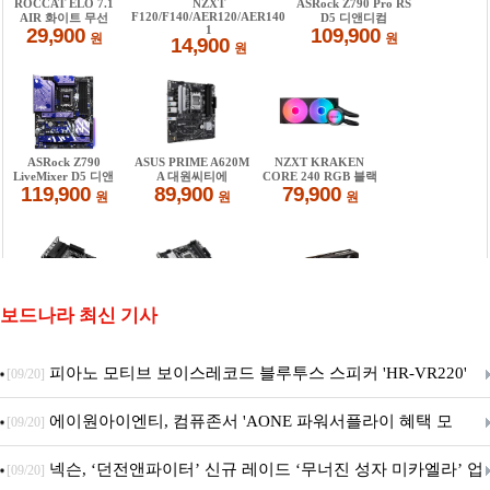
보드나라 최신 기사
피아노 모티브 보이스레코드 블루투스 스피커 'HR-VR220'
[09/20]
출시
에이원아이엔티, 컴퓨존서 'AONE 파워서플라이 혜택 모
[09/20]
음.ZIP' 이벤트 진행
넥슨, ‘던전앤파이터’ 신규 레이드 ‘무너진 성자 미카엘라’ 업
[09/20]