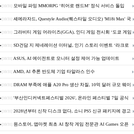
M.2 NVMe 디앤디컴 1TB
모바일 파밍 MMORPG ‘히어로 랜드M’ 정식 서비스 돌입
[10/31]
셰에라자드, Questyle Audio(퀘스타일 오디오) 'M18i Max' 국
[10/31]
내 정식 출시
그라비티 게임 어라이즈(GGA), 인디 게임 전시회 ‘도쿄 게임
[10/31]
던전 13’ 참가!
SD건담 지 제네레이션 이터널, 인기 스토리 이벤트 ‘라크로
[10/31]
아의 용사’ 재개최 및 풍성한 기념 이벤트 실시!
ASUS, AI 에이전트로 모니터 설정 제어 가능 업데이트
[10/31]
AMD, AI 추론 반도체 기업 타알라스 인수
[10/31]
DRAM 부족에 애플 A20 Pro 생산 차질, 10억 달러 규모 웨이
[10/31]
퍼 대기
'부산인디커넥트페스티벌 2026', 온라인 페스티벌 7일 공식
[10/31]
개막... 22일간 진행
2028년부터 신작 디스크 없다, 소니 PS5 신규 패키지에 경고
[10/31]
문 추가
원스토어, 앱마켓 최초 AI 창작 게임 전문관 AI Games 오픈
[10/31]