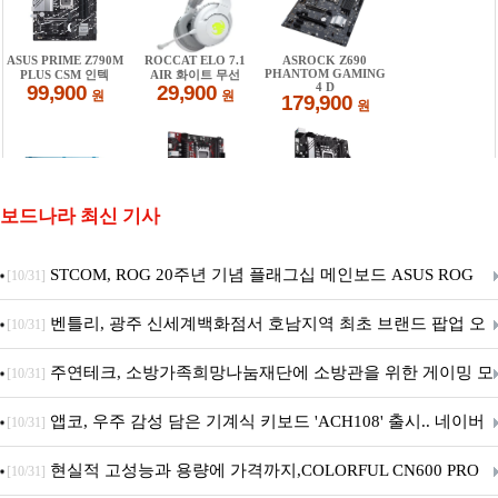
보드나라 최신 기사
STCOM, ROG 20주년 기념 플래그십 메인보드 ASUS ROG
[10/31]
Crosshair X870E EDITION 20 국내 출시 예정
벤틀리, 광주 신세계백화점서 호남지역 최초 브랜드 팝업 오
[10/31]
픈
주연테크, 소방가족희망나눔재단에 소방관을 위한 게이밍 모
[10/31]
니터·스마트 펫 침대 기부
앱코, 우주 감성 담은 기계식 키보드 'ACH108' 출시.. 네이버
[10/31]
브랜드데이 기획전 진행
현실적 고성능과 용량에 가격까지,COLORFUL CN600 PRO
[10/31]