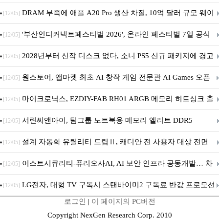
DRAM 부족에 애플 A20 Pro 생산 차질, 10억 달러 규모 웨이
[12/05]
퍼 대기
'부산인디커넥트페스티벌 2026', 온라인 페스티벌 7일 공식
[12/05]
개막... 22일간 진행
2028년부터 신작 디스크 없다, 소니 PS5 신규 패키지에 경고
[12/05]
문 추가
원스토어, 앱마켓 최초 AI 창작 게임 전문관 AI Games 오픈
[12/05]
마이크로닉스, EZDIY-FAB RH01 ARGB 메모리 히트싱크 출
[12/05]
시
서린씨앤아이, 팀그룹 노트북용 메모리 엘리트 DDR5
[12/05]
5600MHz 16GB 출시
설계 자동화 유틸리티 드림Ⅱ, 캐디안 전 사용자 대상 전면
[12/05]
무상 배포
이스트시큐리티-퓨리오사AI, AI 보안 인프라 공동개발… 차
[12/05]
세대 AI 보안 플랫폼 구축
LG전자, 대형 TV 구독시 스탠바이미2 구독료 반값 프로모션
[12/05]
로그인
|
이 페이지의 PC버전
Copyright NexGen Research Corp. 2010