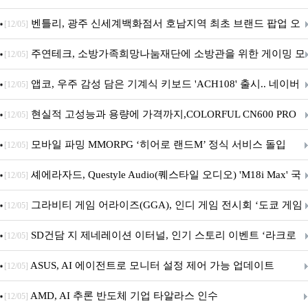
Crosshair X870E EDITION 20 국내 출시 예정
벤틀리, 광주 신세계백화점서 호남지역 최초 브랜드 팝업 오
[12/05]
픈
주연테크, 소방가족희망나눔재단에 소방관을 위한 게이밍 모
[12/05]
니터·스마트 펫 침대 기부
앱코, 우주 감성 담은 기계식 키보드 'ACH108' 출시.. 네이버
[12/05]
브랜드데이 기획전 진행
현실적 고성능과 용량에 가격까지,COLORFUL CN600 PRO
[12/05]
M.2 NVMe 디앤디컴 1TB
모바일 파밍 MMORPG ‘히어로 랜드M’ 정식 서비스 돌입
[12/05]
셰에라자드, Questyle Audio(퀘스타일 오디오) 'M18i Max' 국
[12/05]
내 정식 출시
그라비티 게임 어라이즈(GGA), 인디 게임 전시회 ‘도쿄 게임
[12/05]
던전 13’ 참가!
SD건담 지 제네레이션 이터널, 인기 스토리 이벤트 ‘라크로
[12/05]
아의 용사’ 재개최 및 풍성한 기념 이벤트 실시!
ASUS, AI 에이전트로 모니터 설정 제어 가능 업데이트
[12/05]
AMD, AI 추론 반도체 기업 타알라스 인수
[12/05]