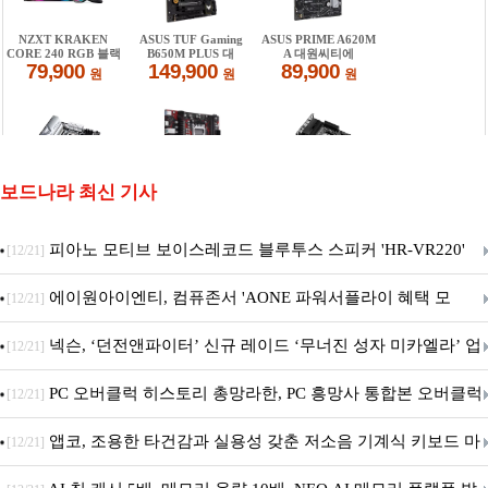
보드나라 최신 기사
피아노 모티브 보이스레코드 블루투스 스피커 'HR-VR220'
[12/21]
출시
에이원아이엔티, 컴퓨존서 'AONE 파워서플라이 혜택 모
[12/21]
음.ZIP' 이벤트 진행
넥슨, ‘던전앤파이터’ 신규 레이드 ‘무너진 성자 미카엘라’ 업
[12/21]
데이트!
PC 오버클럭 히스토리 총망라한, PC 흥망사 통합본 오버클럭
[12/21]
특집(1-4편)
앱코, 조용한 타건감과 실용성 갖춘 저소음 기계식 키보드 마
[12/21]