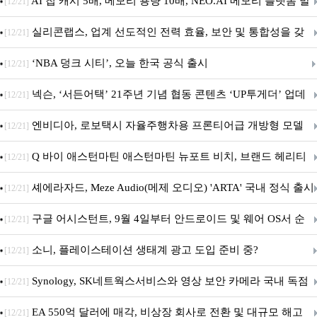
우스 세트 'KM580' 출시
AI 칩 캐시 5배, 메모리 용량 10배, NEO.AI 메모리 플랫폼 발
[12/21]
표
실리콘랩스, 업계 선도적인 전력 효율, 보안 및 통합성을 갖
[12/21]
춘 초저전력 블루투스 LE SoC ‘BG2B’ 공개
‘NBA 덩크 시티’, 오늘 한국 공식 출시
[12/21]
넥슨, ‘서든어택’ 21주년 기념 협동 콘텐츠 ‘UP투게더’ 업데
[12/21]
이트
엔비디아, 로보택시 자율주행차용 프론티어급 개방형 모델
[12/21]
‘알파마요 2 슈퍼’ 상업적 이용 가능
Q 바이 애스턴마틴 애스턴마틴 뉴포트 비치, 브랜드 헤리티
[12/21]
지 담은 ‘헤리티지 에디션 컬렉션’ 공개
셰에라자드, Meze Audio(메제 오디오) 'ARTA' 국내 정식 출시
[12/21]
구글 어시스턴트, 9월 4일부터 안드로이드 및 웨어 OS서 순
[12/21]
차 서비스 종료
소니, 플레이스테이션 생태계 광고 도입 준비 중?
[12/21]
Synology, SK네트웍스서비스와 영상 보안 카메라 국내 독점
[12/21]
판매 파트너십 체결
EA 550억 달러에 매각, 비상장 회사로 전환 및 대규모 해고
[12/21]