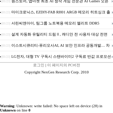
문 추가
원스토어, 앱마켓 최초 AI 창작 게임 전문관 AI Games 오픈
[01/23]
마이크로닉스, EZDIY-FAB RH01 ARGB 메모리 히트싱크 출
[01/23]
시
서린씨앤아이, 팀그룹 노트북용 메모리 엘리트 DDR5
[01/23]
5600MHz 16GB 출시
설계 자동화 유틸리티 드림Ⅱ, 캐디안 전 사용자 대상 전면
[01/23]
무상 배포
이스트시큐리티-퓨리오사AI, AI 보안 인프라 공동개발… 차
[01/23]
세대 AI 보안 플랫폼 구축
LG전자, 대형 TV 구독시 스탠바이미2 구독료 반값 프로모션
[01/23]
로그인
|
이 페이지의 PC버전
Copyright NexGen Research Corp. 2010
Warning
: Unknown: write failed: No space left on device (28) in
Unknown
on line
0