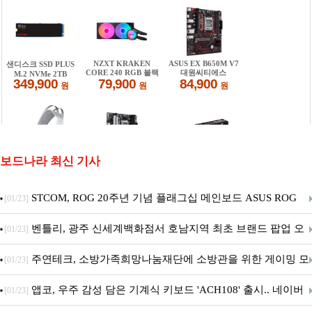
보드나라 최신 기사
STCOM, ROG 20주년 기념 플래그십 메인보드 ASUS ROG
[01/23]
Crosshair X870E EDITION 20 국내 출시 예정
벤틀리, 광주 신세계백화점서 호남지역 최초 브랜드 팝업 오
[01/23]
픈
주연테크, 소방가족희망나눔재단에 소방관을 위한 게이밍 모
[01/23]
니터·스마트 펫 침대 기부
앱코, 우주 감성 담은 기계식 키보드 'ACH108' 출시.. 네이버
[01/23]