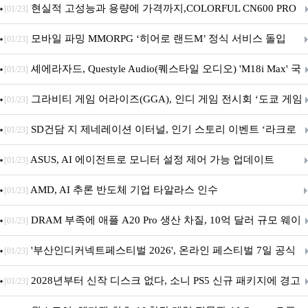
브랜드데이 기획전 진행
현실적 고성능과 용량에 가격까지,COLORFUL CN600 PRO
[01/23]
M.2 NVMe 디앤디컴 1TB
모바일 파밍 MMORPG ‘히어로 랜드M’ 정식 서비스 돌입
[01/23]
셰에라자드, Questyle Audio(퀘스타일 오디오) 'M18i Max' 국
[01/23]
내 정식 출시
그라비티 게임 어라이즈(GGA), 인디 게임 전시회 ‘도쿄 게임
[01/23]
던전 13’ 참가!
SD건담 지 제네레이션 이터널, 인기 스토리 이벤트 ‘라크로
[01/23]
아의 용사’ 재개최 및 풍성한 기념 이벤트 실시!
ASUS, AI 에이전트로 모니터 설정 제어 가능 업데이트
[01/23]
AMD, AI 추론 반도체 기업 타알라스 인수
[01/23]
DRAM 부족에 애플 A20 Pro 생산 차질, 10억 달러 규모 웨이
[01/23]
퍼 대기
'부산인디커넥트페스티벌 2026', 온라인 페스티벌 7일 공식
[01/23]
개막... 22일간 진행
2028년부터 신작 디스크 없다, 소니 PS5 신규 패키지에 경고
[01/23]