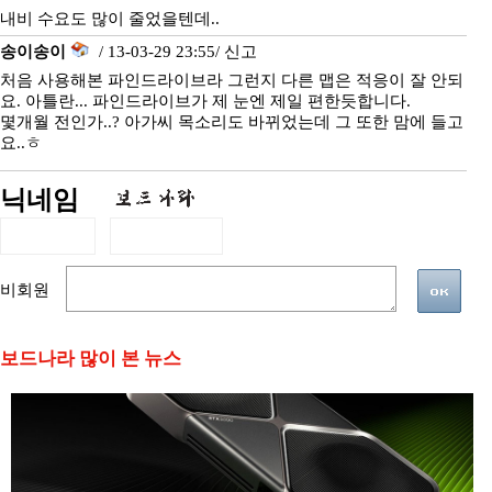
내비 수요도 많이 줄었을텐데..
송이송이
/ 13-03-29 23:55/
신고
처음 사용해본 파인드라이브라 그런지 다른 맵은 적응이 잘 안되
요. 아틀란... 파인드라이브가 제 눈엔 제일 편한듯합니다.
몇개월 전인가..? 아가씨 목소리도 바뀌었는데 그 또한 맘에 들고
요..ㅎ
닉네임
비회원
보드나라 많이 본 뉴스