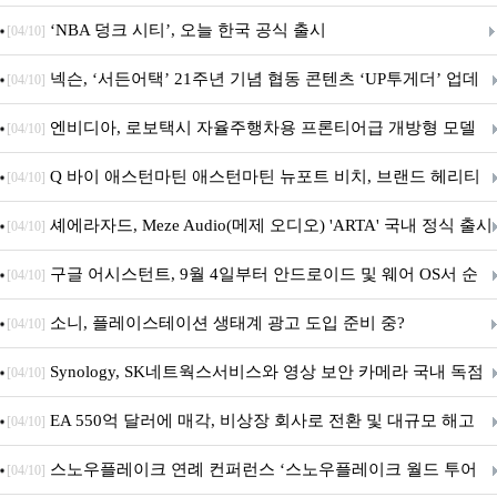
춘 초저전력 블루투스 LE SoC ‘BG2B’ 공개
‘NBA 덩크 시티’, 오늘 한국 공식 출시
[04/10]
넥슨, ‘서든어택’ 21주년 기념 협동 콘텐츠 ‘UP투게더’ 업데
[04/10]
이트
엔비디아, 로보택시 자율주행차용 프론티어급 개방형 모델
[04/10]
‘알파마요 2 슈퍼’ 상업적 이용 가능
Q 바이 애스턴마틴 애스턴마틴 뉴포트 비치, 브랜드 헤리티
[04/10]
지 담은 ‘헤리티지 에디션 컬렉션’ 공개
셰에라자드, Meze Audio(메제 오디오) 'ARTA' 국내 정식 출시
[04/10]
구글 어시스턴트, 9월 4일부터 안드로이드 및 웨어 OS서 순
[04/10]
차 서비스 종료
소니, 플레이스테이션 생태계 광고 도입 준비 중?
[04/10]
Synology, SK네트웍스서비스와 영상 보안 카메라 국내 독점
[04/10]
판매 파트너십 체결
EA 550억 달러에 매각, 비상장 회사로 전환 및 대규모 해고
[04/10]
전망
스노우플레이크 연례 컨퍼런스 ‘스노우플레이크 월드 투어
[04/10]