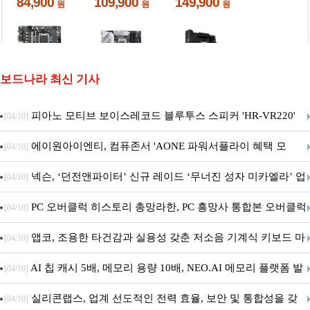
보드나라 최신 기사
피아노 모티브 보이스레코드 블루투스 스피커 'HR-VR220'
[04/10]
출시
에이원아이엔티, 컴퓨존서 'AONE 파워서플라이 혜택 모
[04/10]
음.ZIP' 이벤트 진행
넥슨, ‘던전앤파이터’ 신규 레이드 ‘무너진 성자 미카엘라’ 업
[04/10]
데이트!
PC 오버클럭 히스토리 총망라한, PC 흥망사 통합본 오버클럭
[04/10]
특집(1-4편)
앱코, 조용한 타건감과 실용성 갖춘 저소음 기계식 키보드 마
[04/10]
우스 세트 'KM580' 출시
AI 칩 캐시 5배, 메모리 용량 10배, NEO.AI 메모리 플랫폼 발
[04/10]
표
실리콘랩스, 업계 선도적인 전력 효율, 보안 및 통합성을 갖
[04/10]