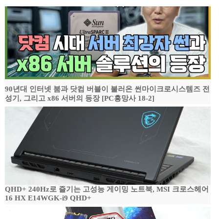
90년대 인터넷 붐과 닷컴 버블이 불러온 썬마이크로시스템즈 전
성기, 그리고 x86 서버의 등장 [PC흥망사 18-2]
QHD+ 240Hz로 즐기는 고성능 게이밍 노트북, MSI 크로스헤어
16 HX E14WGK-i9 QHD+