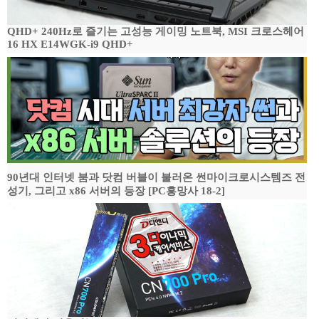
QHD+ 240Hz로 즐기는 고성능 게이밍 노트북, MSI 크로스헤어
16 HX E14WGK-i9 QHD+
90년대 인터넷 붐과 닷컴 버블이 불러온 썬마이크로시스템즈 전
성기, 그리고 x86 서버의 등장 [PC흥망사 18-2]