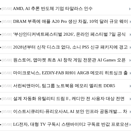
AMD, AI 추론 반도체 기업 타알라스 인수
[05/08]
DRAM 부족에 애플 A20 Pro 생산 차질, 10억 달러 규모 웨이
[05/08]
퍼 대기
'부산인디커넥트페스티벌 2026', 온라인 페스티벌 7일 공식
[05/08]
개막... 22일간 진행
2028년부터 신작 디스크 없다, 소니 PS5 신규 패키지에 경고
[05/08]
문 추가
원스토어, 앱마켓 최초 AI 창작 게임 전문관 AI Games 오픈
[05/08]
마이크로닉스, EZDIY-FAB RH01 ARGB 메모리 히트싱크 출
[05/08]
시
서린씨앤아이, 팀그룹 노트북용 메모리 엘리트 DDR5
[05/08]
5600MHz 16GB 출시
설계 자동화 유틸리티 드림Ⅱ, 캐디안 전 사용자 대상 전면
[05/08]
무상 배포
이스트시큐리티-퓨리오사AI, AI 보안 인프라 공동개발… 차
[05/08]
세대 AI 보안 플랫폼 구축
LG전자, 대형 TV 구독시 스탠바이미2 구독료 반값 프로모션
[05/08]