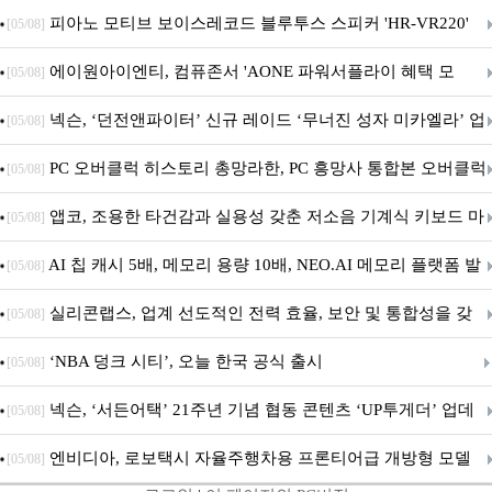
피아노 모티브 보이스레코드 블루투스 스피커 'HR-VR220'
[05/08]
출시
에이원아이엔티, 컴퓨존서 'AONE 파워서플라이 혜택 모
[05/08]
음.ZIP' 이벤트 진행
넥슨, ‘던전앤파이터’ 신규 레이드 ‘무너진 성자 미카엘라’ 업
[05/08]
데이트!
PC 오버클럭 히스토리 총망라한, PC 흥망사 통합본 오버클럭
[05/08]
특집(1-4편)
앱코, 조용한 타건감과 실용성 갖춘 저소음 기계식 키보드 마
[05/08]
우스 세트 'KM580' 출시
AI 칩 캐시 5배, 메모리 용량 10배, NEO.AI 메모리 플랫폼 발
[05/08]
표
실리콘랩스, 업계 선도적인 전력 효율, 보안 및 통합성을 갖
[05/08]
춘 초저전력 블루투스 LE SoC ‘BG2B’ 공개
‘NBA 덩크 시티’, 오늘 한국 공식 출시
[05/08]
넥슨, ‘서든어택’ 21주년 기념 협동 콘텐츠 ‘UP투게더’ 업데
[05/08]
이트
엔비디아, 로보택시 자율주행차용 프론티어급 개방형 모델
[05/08]