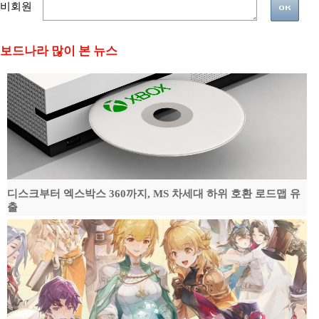
비회원
보드나라 많이 본 뉴스
디스크부터 엑스박스 360까지, MS 차세대 하위 호환 로드맵 유
출