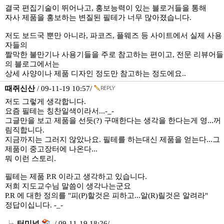
결국 편집기술이 뛰어나고, 홍보능력이 있는 블로거들을 통해
자사 제품을 홍보하는 변질된 필테가 너무 많아졌습니다.
저도 보드국 뿐만 아니라, 파코즈, 플웨즈 등 사이트에서 실제 사용
자들의
짤막한 불만기나 사용기들을 주로 참고하는 편이고, 전문 리뷰어들
의 블로그에서는
상세 사양이나 제품 디자인 정도만 참고하는 정도에요..
때쥐신산
/ 09-11-19 10:57/
저도 그렇게 생각합니다.
요즘 필테는 칭찬일색이라서...-_-
그글만을 보고 제품을 선듯(?) 구매한다는 생각을 한다는게 영...꺼
림직합니다.
지금까지는 그러지 않았나요. 필테를 하는대신 제품을 얻는다...그
제품이 중고장터에 나온다...
뭐 이런 스토리.
필테는 제품 P.R 이라고 생각하고 있습니다.
저희 지도교수님 말씀이 생각나는군요
P.R 에 대한 정의를 "피(P)할것은 피하고...알(R)릴것은 알려라"
정답이십니다. -_-
터미널
/ 09-11-19 18:26/