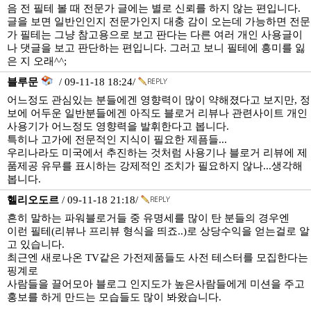
음 전 필테 볼 때 전문가 글에는 별로 신뢰를 하지 않는 편입니다.
글을 보면 일반인인지 전문가인지 대충 감이 오는데 가능하면 전문
가 필테는 그냥 참고용으로 보고 판다는 다른 여러 개인 사용글이
나 댓글을 보고 판단하는 편입니다. 그러고 보니 필테에 흥미를 잃
은 지 오래^^;
블루문
/ 09-11-18 18:24/
어느정도 관심있는 분들에겐 영향력이 많이 약해졌다고 보지만, 정
보에 어두운 일반분들에겐 아직도 블로거 리뷰나 관련사이트 개인
사용기가 어느정도 영향력을 발휘한다고 봅니다.
특히나 고가에 전문적인 지식이 필요한 제픔들...
우리나라도 미국에서 추진하는 것처럼 사용기나 블로거 리뷰에 제
품제공 유무를 표시하는 강제적인 조치가 필요하지 않나...생각해
봅니다.
헬리오도르
/ 09-11-18 21:18/
흔히 말하는 파워블로거들 중 유명세를 많이 탄 분들의 경우엔
이런 필테(리뷰나 프리뷰 형식을 띄죠..)로 상당수익을 얻는걸로 알
고 있습니다.
최근엔 새로나온 TV같은 가전제품들도 사전 테스터를 모집한다는
핑계로
사람들을 끌어모아 블로그 인지도가 높은사람들에게 미션을 주고
홍보를 하게 만드는 모습들도 많이 봐왔습니다.