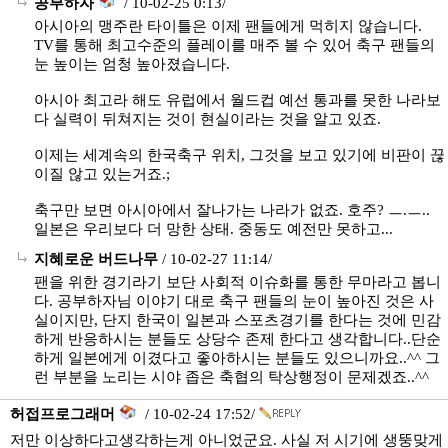
공부하자
/ 10-02-25 0:13/
아시아의 맹주란 타이틀은 이제 팬들에게 먹히지 않습니다.
TV를 통해 최고수준의 플레이를 매주 볼 수 있어 축구 팬들의
눈 높이는 엄청 높아졌습니다.
아시아 최고라 해도 유럽에서 월드컵 예선 통과를 못한 나라보
다 실력이 뒤쳐지는 것이 현실이라는 것을 알고 있죠.
이제는 세계속의 한국축구 위치, 그것을 보고 있기에 비판이 끊
이질 않고 있는거죠.;
축구만 보면 아시아에서 잘나가는 나라가 없죠. 호주? ㅡ.ㅡ..
일본은 우리보다 더 망한 상태. 중동도 예전만 못하고...
지혜로운 버드나무
/ 10-02-27 11:14/
팬을 위한 경기라기 보단 사회적 이슈화를 통한 무마라고 봅니
다. 공부하자님 이야기 대로 축구 팬들의 눈이 높아진 것은 사
실이지만, 단지 한국이 일본과 스포츠경기를 한다는 것에 민감
하게 반응하시는 분들도 상당수 존제 한다고 생각합니다..단순
하게 일본에게 이겼다고 좋아하시는 분들도 있으니까요..^^ 그
런 부분을 노리는 시야 좁은 축협의 탁상행정이 문제겠죠..^^
허접프로그래머
/ 10-02-24 17:52/
저만 이상하다고생각하는게 아니었군요. 사실 저 시기에 생뚱맞게