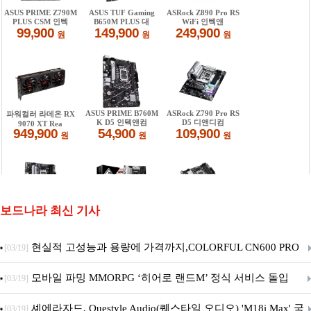
보드나라 최신 기사
현실적 고성능과 용량에 가격까지,COLORFUL CN600 PRO
[03/19]
M.2 NVMe 디앤디컴 1TB
모바일 파밍 MMORPG ‘히어로 랜드M’ 정식 서비스 돌입
[03/19]
셰에라자드, Questyle Audio(퀘스타일 오디오) 'M18i Max' 국
[03/19]