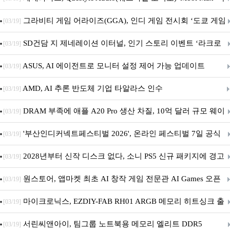
내 정식 출시
그라비티 게임 어라이즈(GGA), 인디 게임 전시회 ‘도쿄 게임
[03/19]
던전 13’ 참가!
SD건담 지 제네레이션 이터널, 인기 스토리 이벤트 ‘라크로
[03/19]
아의 용사’ 재개최 및 풍성한 기념 이벤트 실시!
ASUS, AI 에이전트로 모니터 설정 제어 가능 업데이트
[03/19]
AMD, AI 추론 반도체 기업 타알라스 인수
[03/19]
DRAM 부족에 애플 A20 Pro 생산 차질, 10억 달러 규모 웨이
[03/19]
퍼 대기
'부산인디커넥트페스티벌 2026', 온라인 페스티벌 7일 공식
[03/19]
개막... 22일간 진행
2028년부터 신작 디스크 없다, 소니 PS5 신규 패키지에 경고
[03/19]
문 추가
원스토어, 앱마켓 최초 AI 창작 게임 전문관 AI Games 오픈
[03/19]
마이크로닉스, EZDIY-FAB RH01 ARGB 메모리 히트싱크 출
[03/19]
시
서린씨앤아이, 팀그룹 노트북용 메모리 엘리트 DDR5
[03/19]