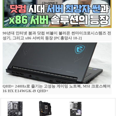
90년대 인터넷 붐과 닷컴 버블이 불러온 썬마이크로시스템즈 전
성기, 그리고 x86 서버의 등장 [PC흥망사 18-2]
QHD+ 240Hz로 즐기는 고성능 게이밍 노트북, MSI 크로스헤어
16 HX E14WGK-i9 QHD+