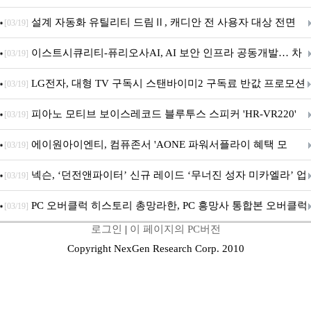
5600MHz 16GB 출시
설계 자동화 유틸리티 드림Ⅱ, 캐디안 전 사용자 대상 전면
[03/19]
무상 배포
이스트시큐리티-퓨리오사AI, AI 보안 인프라 공동개발… 차
[03/19]
세대 AI 보안 플랫폼 구축
LG전자, 대형 TV 구독시 스탠바이미2 구독료 반값 프로모션
[03/19]
피아노 모티브 보이스레코드 블루투스 스피커 'HR-VR220'
[03/19]
출시
에이원아이엔티, 컴퓨존서 'AONE 파워서플라이 혜택 모
[03/19]
음.ZIP' 이벤트 진행
넥슨, ‘던전앤파이터’ 신규 레이드 ‘무너진 성자 미카엘라’ 업
[03/19]
데이트!
PC 오버클럭 히스토리 총망라한, PC 흥망사 통합본 오버클럭
[03/19]
로그인
|
이 페이지의 PC버전
특집(1-4편)
Copyright NexGen Research Corp. 2010